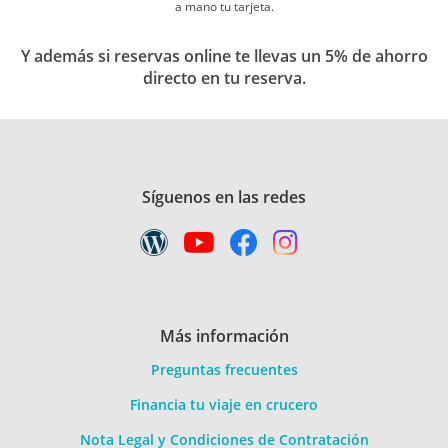
10
a mano tu tarjeta.
Odyssey of the Seas
Y además si reservas online te llevas un 5% de ahorro
Caribe Odyssey Of The Seas desde Fort
directo en tu reserva.
Lauderdale (Florida/EEUU) XIII
Todo, como siempre fenomenal
Tener que bajar del barco el último día!
Síguenos en las redes
Cati
15/08/2022
9
Odyssey of the Seas
Crucero Islas Griegas Odyssey of the Seas
desde Roma
Más información
Barco nuevo, limpieza impecable,
Preguntas frecuentes
comida muy buena y abundante.
nuestra habitación tenía una ventana
Financia tu viaje en crucero
circular enorme y era muy amplia ya
que estaba en una esquina de proa.
Nota Legal y Condiciones de Contratación