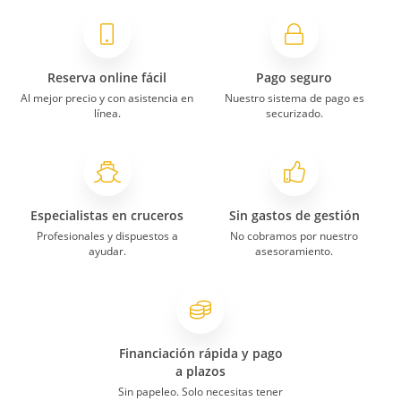
Contratamos el billete de avión con royal
y desde que salimos del barco a las 9 y
30 de la mañana hasta que salió nuestro
vuelo a las 9 y media de la noche
pasaron muchas horas. creo q debería
Reserva online fácil
Pago seguro
tenerse en cuenta a la hora de sacar los
Al mejor precio y con asistencia en
Nuestro sistema de pago es
billetes.
línea.
securizado.
Pat
29/06/2023
9,6
Odyssey of the Seas
Especialistas en cruceros
Sin gastos de gestión
Profesionales y dispuestos a
No cobramos por nuestro
ayudar.
asesoramiento.
Crucero Islas Griegas Odyssey of the Seas
desde Roma
El servicio nos ha encantado
Nada
Financiación rápida y pago
a plazos
Sin papeleo. Solo necesitas tener
Laia
12/12/2022