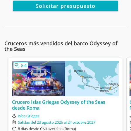
areas
Solicitar presupuesto
El pan!!!
maria magdalena
08/07/2024
9,6
Cruceros más vendidos del barco Odyssey of
Odyssey of the Seas
the Seas
Crucero Islas Griegas Odyssey of the Seas
8,4
desde Roma
Nuestros camareros asignados , son
super amables y con una gran sonrrisa
Poca piscinas para tanta gente , muy
masificadas
Crucero Islas Griegas Odyssey of the Seas
desde Roma
Islas Griegas
Andrea
18/05/2024
6
Salidas del 23 agosto 2026 al 24 octubre 2027
Odyssey of the Seas
8 días desde Civitavecchia (Roma)