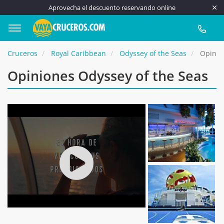
Aprovecha el descuento reservando online
917 815
Cruceros
Royal Caribbean
Odyssey of the Seas
Opinion
Opiniones Odyssey of the Seas