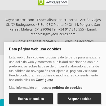
imposible aburrirse
Quizás las piscinas demasiado
pequeñas para tantas personas, pero
Vayacruceros.com - Especialistas en cruceros - Acción Viajes
aun así lo hemos pasado de 10
SL (C/ Bodegueros 43 Ed. CBC Planta 2ª Of. 14, Polígono San
Rafael, Málaga. CP: 29006) Tel: +34 917 815 555 - Email:
reservas@vayacruceros.com
Vanesa
24/07/2022
© Copyright ACCION VIAJES S.L. Todos los derechos
10
Odyssey of the Seas
reservados. Autorización nº 29780-2
Mediterráneo Odyssey Of The Seas desde
Civitavecchia (Roma) XXII
El barco expectacular
Nada que no me gustara
ACCION VIAJES SL ha sido beneficiaria del Fondo Europeo de Desarrollo
Regional (FEDER), cuyo objetivo es mejorar la competitividad de las pymes
mediante el impulso de la innovación, el desarrollo tecnológico, la
investigación de calidad y el uso seguro y fiable del ciberespacio. Gracias a
esta financiación, la empresa ha puesto en marcha un Plan de Acción
durante el año 2026 para reforzar su competitividad empresarial,
Cruceros Odyssey of the Seas
promoviendo la innovación y la ciberseguridad. Para ello, ha contado con el