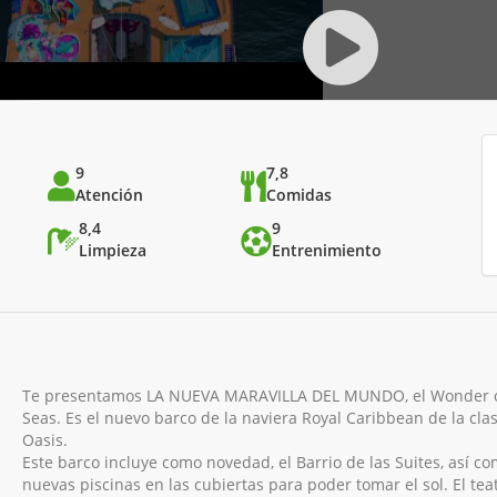
9
7,8
Atención
Comidas
8,4
9
Limpieza
Entrenimiento
Te presentamos LA NUEVA MARAVILLA DEL MUNDO, el Wonder o
Seas. Es el nuevo barco de la naviera Royal Caribbean de la cla
Oasis.
Este barco incluye como novedad, el Barrio de las Suites, así c
nuevas piscinas en las cubiertas para poder tomar el sol. El tea