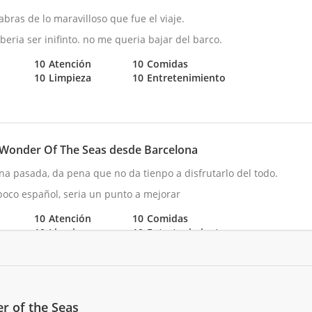
bras de lo maravilloso que fue el viaje.
beria ser inifinto. no me queria bajar del barco.
10
Atención
10
Comidas
10
Limpieza
10
Entretenimiento
Wonder Of The Seas desde Barcelona
na pasada, da pena que no da tienpo a disfrutarlo del todo.
oco español, seria un punto a mejorar
10
Atención
10
Comidas
10
Limpieza
10
Entretenimiento
Wonder Of The Seas desde Barcelona
r of the Seas