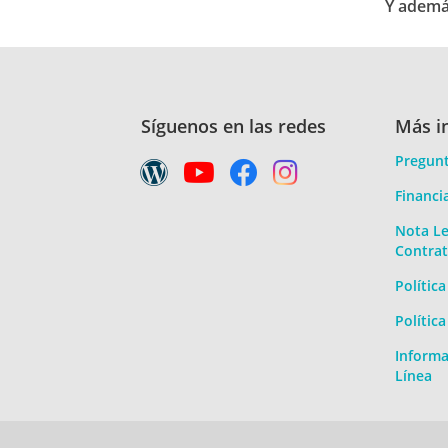
Y además
Mediterráneo 
9
Ha sido el me
Síguenos en las redes
Más i
Lo peor la c
Raquel
Pregunt
española.
08/08/2022
Financi
10
Barco
Wonder of the Seas
10
Camarote
Nota Le
Contrat
Polític
Mediterráneo 
10
Polític
Los espectác
Informa
Nada
Manuel
Línea
27/06/2022
10
Barco
10
Camarote
Wonder of the Seas