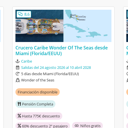
e ha gustado es el entretenimiento y espectáculos del barco.
8,6
las bebidas y las comidas.
10
Atención
6
Comidas
10
Limpieza
10
Entretenimiento
Crucero Caribe Wonder Of The Seas desde
Miami (Florida/EEUU)
Wonder Of The Seas desde Barcelona
Caribe
Salidas del 24 agosto 2026 al 10 abril 2028
5 días desde Miami (Florida/EEUU)
Wonder of the Seas
6
Atención
6
Comidas
Financiación disponible
6
Limpieza
6
Entretenimiento
Pensión Completa
Hasta 775€ descuento
Wonder Of The Seas desde Barcelona
Niños gratis
60% descuento 2º pasajero