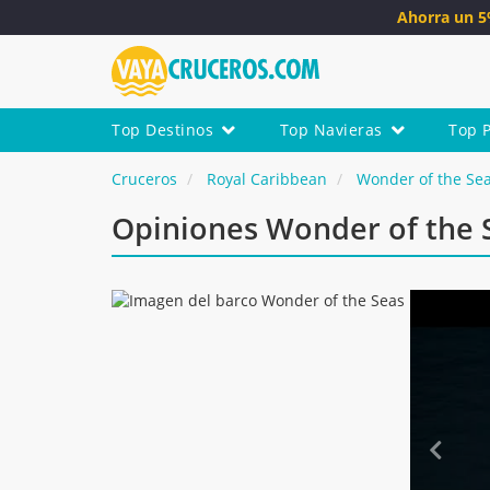
Ahorra un 
Top Destinos
Top Navieras
Top 
Cruceros
Royal Caribbean
Wonder of the Se
Opiniones Wonder of the 