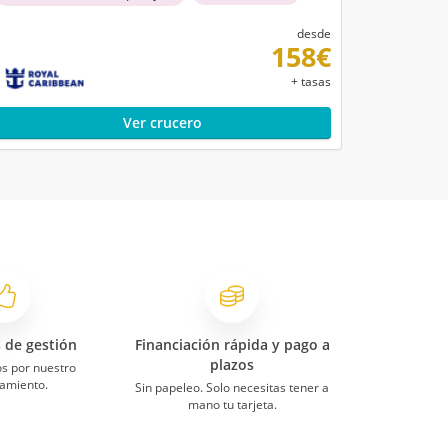
ión
desde
dos
158€
+ tasas
Ver crucero
se
s.
s de gestión
Financiación rápida y pago a
plazos
s por nuestro
amiento.
Sin papeleo. Solo necesitas tener a
mano tu tarjeta.