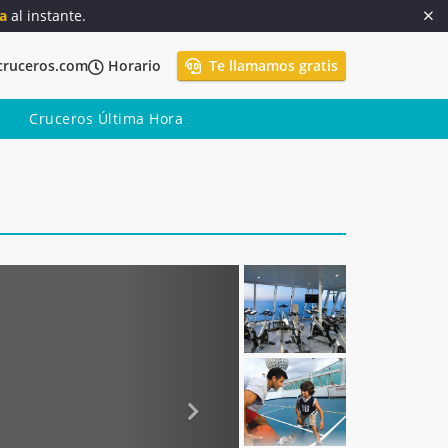
a
al instante.
cruceros.com
Horario
Te llamamos gratis
Cruceros Última Hora