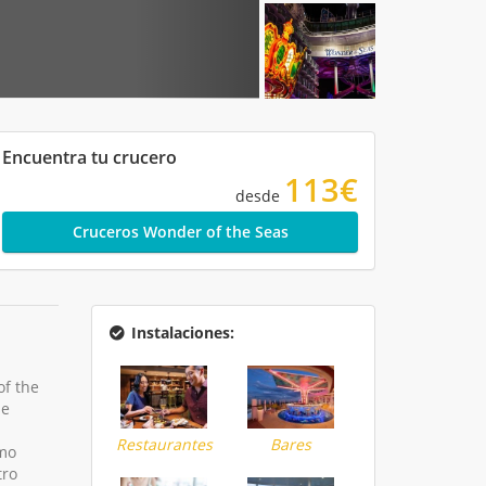
Encuentra tu crucero
113€
desde
Cruceros Wonder of the Seas
Instalaciones:
f the
se
Restaurantes
Bares
omo
tro