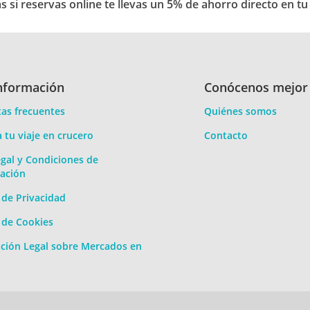
 si reservas online te llevas un 5% de ahorro directo en tu
Wonder Of The Seas desde Barcelona
jor barco en el que he viajado
nformación
Conócenos mejor
omida,muy repetitivo y muy especiadas y picantes,más comida
as frecuentes
Quiénes somos
a tu viaje en crucero
Contacto
10
Atención
4
Comidas
10
Limpieza
10
Entretenimiento
gal y Condiciones de
ación
a de Privacidad
Wonder Of The Seas desde Barcelona
a de Cookies
ulos
ción Legal sobre Mercados en
10
Atención
10
Comidas
10
Limpieza
10
Entretenimiento