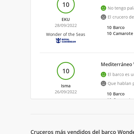
10
No tengo pala
El crucero de
EKU
28/09/2022
10
Barco
10
Camarote
Wonder of the Seas
Mediterráneo 
10
El barco es u
Que hablan p
Isma
26/09/2022
10
Barco
10
Camarote
Wonder of the Seas
Mediterráneo 
Cruceros más vendidos del barco Wonde