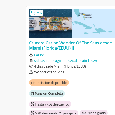
9
Lo que mas m
8,6
El precio de 
JOSE
12/09/2022
10
Barco
8
Camarote
Wonder of the Seas
Crucero Caribe Wonder Of The Seas desde
Miami (Florida/EEUU) II
Mediterráneo 
Caribe
6
Salidas del 14 agosto 2026 al 14 abril 2028
El barco
4 días desde Miami (Florida/EEUU)
Nada
Wonder of the Seas
Renata Brasil
05/09/2022
6
Barco
Financiación disponible
6
Camarote
Wonder of the Seas
Pensión Completa
Hasta 775€ descuento
Mediterráneo 
Niños gratis
60% descuento 2º pasajero