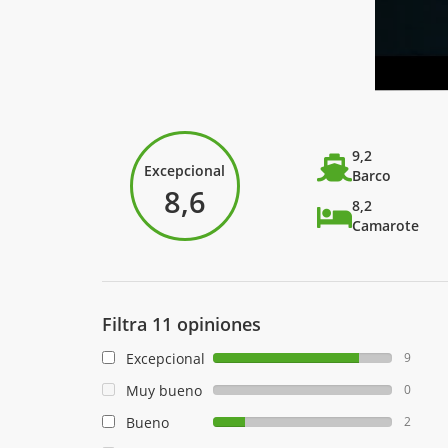
9,2
Excepcional
Barco
8,6
8,2
Camarote
Filtra 11 opiniones
Excepcional
9
Muy bueno
0
Bueno
2