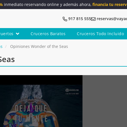
5%
inmediato reservando online y además ahora,
financia tu reserv
917 815 555
reservas@vaya
Puertos
Cruceros Baratos
Cruceros Todo Incluido
as
Opiniones Wonder of the Seas
Seas