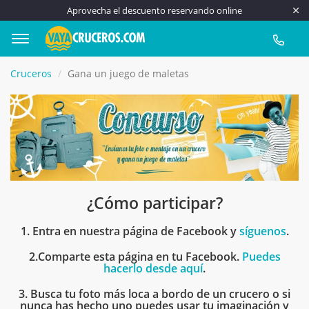
Aprovecha el descuento reservando online
917 815
Cruceros
Gana un juego de maletas
¿Cómo participar?
1. Entra en nuestra página de Facebook y
síguenos
.
2.Comparte esta página en tu Facebook.
Puedes
hacerlo desde aquí
.
3. Busca tu foto más loca a bordo de un crucero o si
nunca has hecho uno puedes usar tu imaginación y