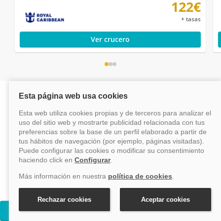
122€
+ tasas
Ver crucero
¿Por qué reservar con Vayacruceros?
Reserva online fácil
Pago seguro
Al mejor precio y con asistencia en
Nuestro sistema de pago es
línea.
securizado.
Cruceros Adventure Of The Seas