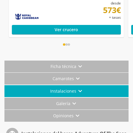
desde
573€
+ tasas
Ver crucero
Ficha técnica
Camarotes
Instalaciones
Galería
Opiniones