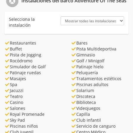
Instalaciones del barco Adventure Of The Seas
Selecciona la
instalación
Restaurantes
Bares
Buffet
Pista Multideportiva
Pista de Jogging
Gimnasio
Rocódromo
Golf / Minigolf
Simulador de Golf
Patinaje hielo
Patinaje ruedas
Peluquería
Masajes
Tratamientos estéticos
Spa
Piscinas adultos
Jacuzzi
Solarium
Teatro
Discoteca
Casino
Biblioteca
Salones
Videojuegos
Royal Promenade
Capilla
Sky Pad
Club infantil
Piscinas niños
Servicio de canguro
Club juvenil
Centro Médico