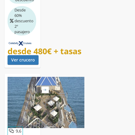
Desde
60%
descuento
2º
pasajero
desde
480€
+ tasas
Ver crucero
9,6