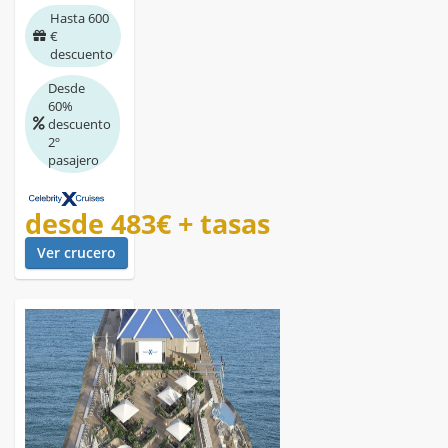
Hasta 600
€
descuento
Desde
60%
descuento
2º
pasajero
desde
483€
+ tasas
Ver crucero