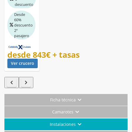
descuento
Desde
60%
descuento
2º
pasajero
desde
843€
+ tasas
Ver crucero
Ficha técnica
Camarotes
Instalaciones