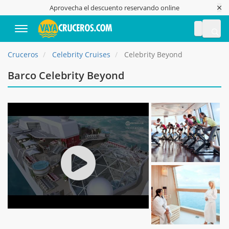
Aprovecha el descuento reservando online
Te llama
Cruceros
Celebrity Cruises
Celebrity Beyond
Barco Celebrity Beyond