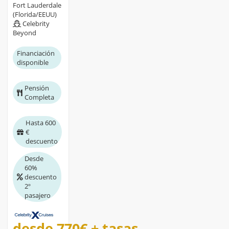
Fort Lauderdale
(Florida/EEUU)
Celebrity
Beyond
Financiación
disponible
Pensión
Completa
Hasta 600
€
descuento
Desde
60%
descuento
2º
pasajero
desde
770€
+ tasas