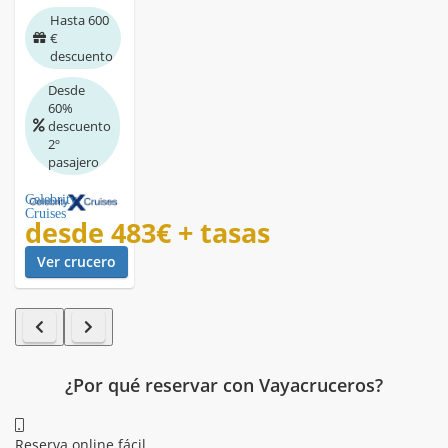
Hasta 600
€
descuento
Desde
60%
descuento
2º
pasajero
Celebrity
Cruises
desde
483€
+ tasas
Ver crucero
¿Por qué reservar con Vayacruceros?
Reserva online fácil