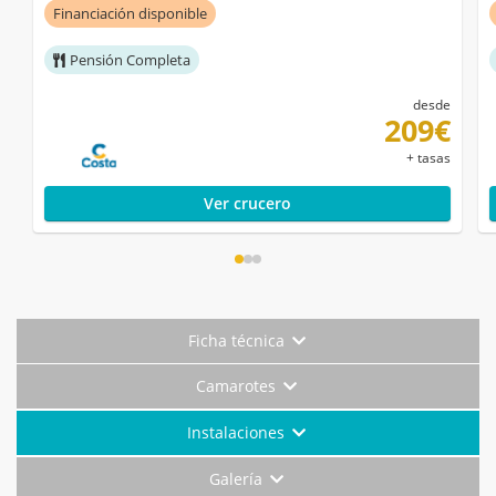
Financiación disponible
Pensión Completa
desde
209€
+ tasas
Ver crucero
Ficha técnica
Camarotes
Instalaciones
Galería