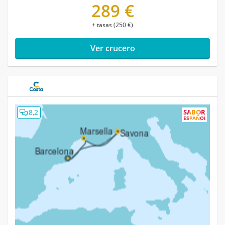
289 €
+ tasas (250 €)
Ver crucero
8,2
SABOR
ESPAÑOL