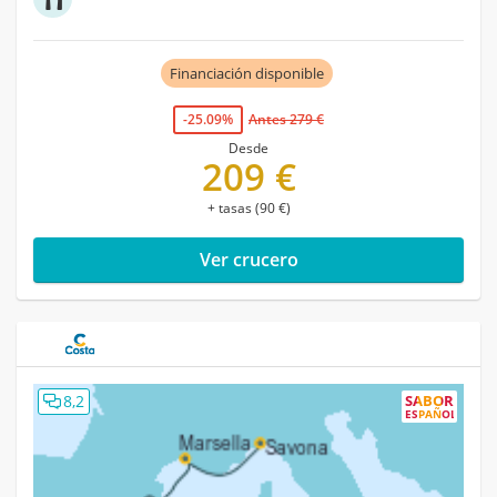
Financiación disponible
-25.09%
Antes 279 €
Desde
209 €
+ tasas (90 €)
Ver crucero
8,2
SABOR
ESPAÑOL