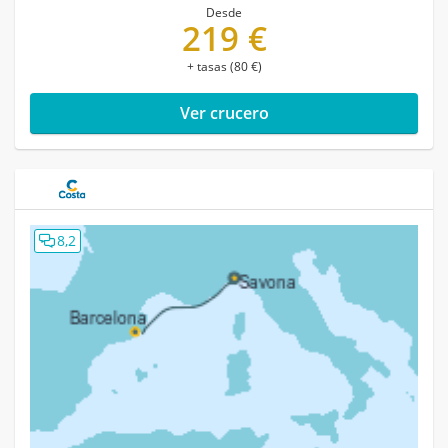
Desde
219 €
+ tasas (80 €)
Ver crucero
8,2