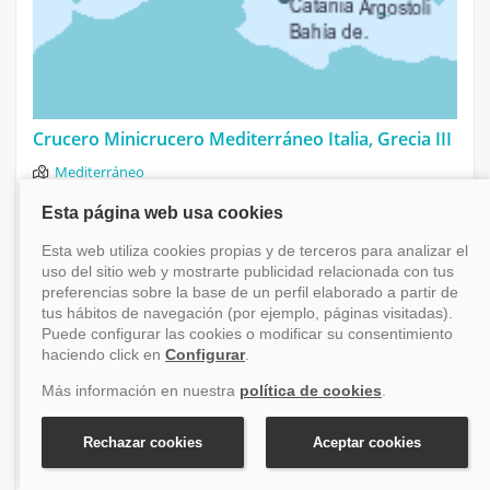
Crucero Minicrucero Mediterráneo Italia, Grecia III
Mediterráneo
Salida el 5 septiembre 2026
Desde Catania (Sicilia)
5 días
Costa Fascinosa
Financiación disponible
Desde
449 €
+ tasas (120 €)