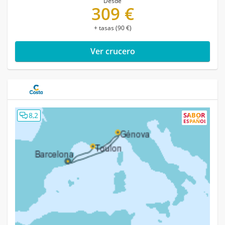
Desde
309 €
+ tasas (90 €)
Ver crucero
8,2
SABOR
ESPAÑOL