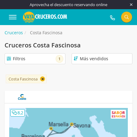
Aprovecha el descuento reservando online
917 815 555
Cruceros
Costa Fascinosa
Cruceros Costa Fascinosa
Filtros
1
Costa Fascinosa
8,2
SABOR
ESPAÑOL