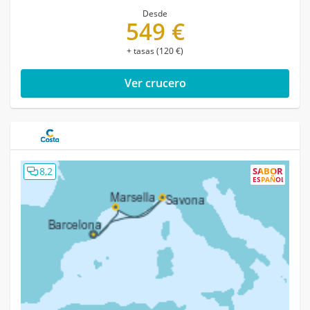
Desde
549 €
+ tasas (120 €)
Ver crucero
8,2
SABOR
ESPAÑOL