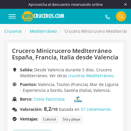
Aprovecha el descuento reservando online
917 815 555
Cruceros
Mediterráneo
Crucero Minicrucero Mediterráneo 
Crucero Minicrucero Mediterráneo
España, Francia, Italia desde Valencia
Salida:
Desde Valencia durante 5 días. Crucero
Mediterráneo. Ver otros
cruceros Mediterráneo
.
Puertos:
Valencia, Toulon (Francia), Mar de Liguria
- Experiencia a bordo, Savona (Italia), Valencia.
Barco:
Costa Fascinosa
8,2
Valoración:
/10
basada en
57 comentarios.
Ventajas:
Cultural
Sol y playa