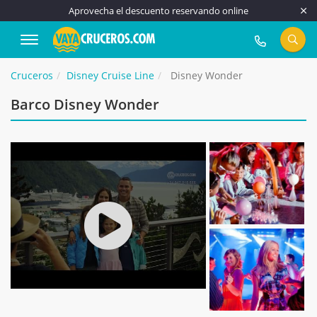
Aprovecha el descuento reservando online
917 815 555
Cruceros
Disney Cruise Line
Disney Wonder
Barco Disney Wonder