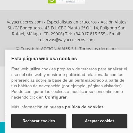
Vayacruceros.com - Especialistas en cruceros - Acción Viajes
SL (C/ Bodegueros 43 Ed. CBC Planta 2ª Of. 14, Polígono San
Rafael, Málaga. CP: 29006) Tel: +34 917 815 555 - Email:
reservas@vayacruceros.com
© Copyright ACCION VIAJES S.L. Todos los derechos
reservados. Autorización nº 29780-2
ACCION VIAJES SL ha sido beneficiaria del Fondo Europeo de Desarrollo
Regional (FEDER), cuyo objetivo es mejorar la competitividad de las pymes
mediante el impulso de la innovación, el desarrollo tecnológico, la
investigación de calidad y el uso seguro y fiable del ciberespacio. Gracias a
esta financiación, la empresa ha puesto en marcha un Plan de Acción
durante el año 2026 para reforzar su competitividad empresarial,
Cruceros Disney Wonder
promoviendo la innovación y la ciberseguridad. Para ello, ha contado con el