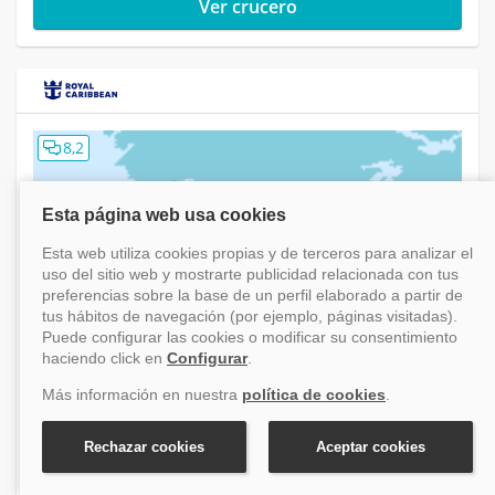
Ver crucero
8,2
Crucero Alaska Voyager Of The Seas desde Seattle
(Washington/EEUU)
Alaska