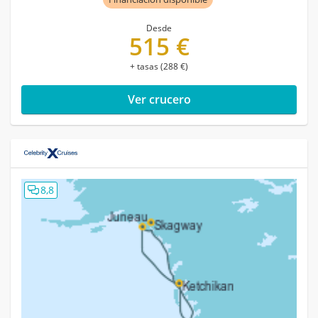
Desde
515 €
+ tasas (288 €)
Ver crucero
8,8