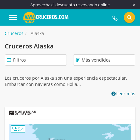
Aprovecha el descuento reservando online
917 815 555
Cruceros
Alaska
Cruceros Alaska
Filtros
Los cruceros por Alaska son una experiencia espectacular.
Embarcar con navieras como Holla...
Leer más
9,4