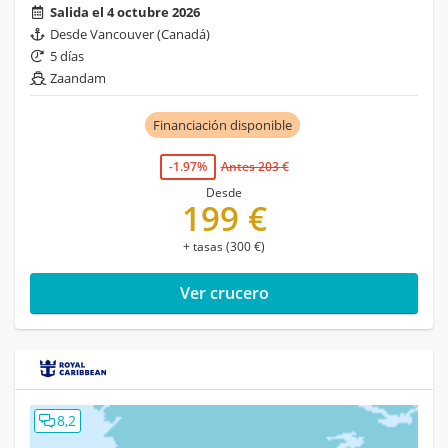
Salida el 4 octubre 2026
Desde Vancouver (Canadá)
5 días
Zaandam
Financiación disponible
-1.97%
Antes 203 €
Desde
199 €
+ tasas (300 €)
Ver crucero
8,2