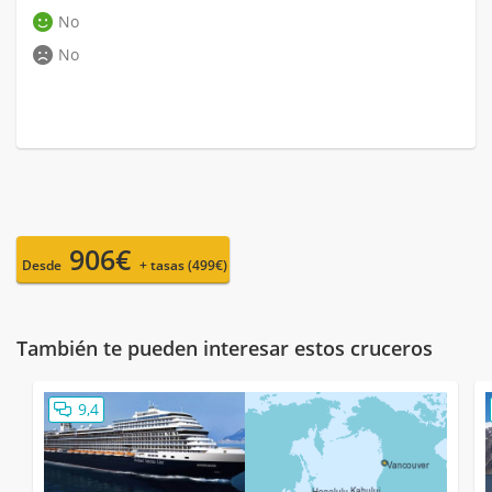
No
No
906€
Desde
+ tasas (499€)
También te pueden interesar estos cruceros
9,4