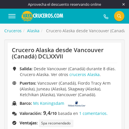
Aprovecha el descuento reservando online
917 815 555
Cruceros
Alaska
Crucero Alaska desde Vancouver (Canadá) 
Crucero Alaska desde Vancouver
(Canadá) DCLXXVII
Salida:
Desde Vancouver (Canadá) durante 8 días.
Crucero Alaska. Ver otros
cruceros Alaska
.
Puertos:
Vancouver (Canadá), Fiordo Tracy Arm
(Alaska), Juneau (Alaska), Skagway (Alaska),
Ketchikan (Alaska), Vancouver (Canadá).
Barco:
Ms Koningsdam
9,4
Valoración:
/10
basada en
1 comentarios.
Ventajas:
Spa recomendado