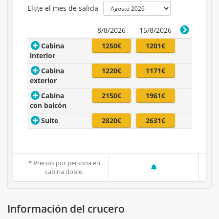
Elige el mes de salida
8/8/2026
15/8/2026
Cabina
1250€
1201€
interior
Cabina
1220€
1171€
exterior
Cabina
2150€
1961€
con balcón
Suite
2820€
2631€
* Precios por persona en
cabina doble.
Información del crucero