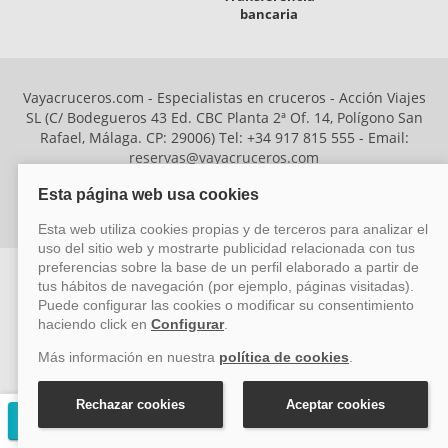
bancaria
Vayacruceros.com - Especialistas en cruceros - Acción Viajes
SL (C/ Bodegueros 43 Ed. CBC Planta 2ª Of. 14, Polígono San
Rafael, Málaga. CP: 29006) Tel: +34 917 815 555 - Email:
reservas@vayacruceros.com
© Copyright ACCION VIAJES S.L. Todos los derechos
reservados. Autorización nº 29780-2
ACCION VIAJES SL ha sido beneficiaria del Fondo Europeo de Desarrollo
Regional (FEDER), cuyo objetivo es mejorar la competitividad de las pymes
mediante el impulso de la innovación, el desarrollo tecnológico, la
investigación de calidad y el uso seguro y fiable del ciberespacio. Gracias a
Solicitar presupuesto gratuito
esta financiación, la empresa ha puesto en marcha un Plan de Acción
durante el año 2026 para reforzar su competitividad empresarial,