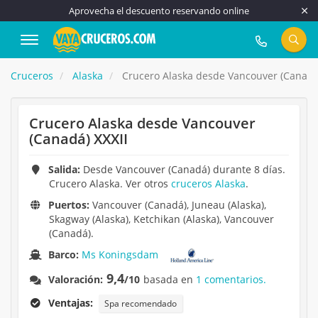
Aprovecha el descuento reservando online
917 815 555
Cruceros
Alaska
Crucero Alaska desde Vancouver (Canadá)
Crucero Alaska desde Vancouver
(Canadá) XXXII
Salida:
Desde Vancouver (Canadá) durante 8 días.
Crucero Alaska. Ver otros
cruceros Alaska
.
Puertos:
Vancouver (Canadá), Juneau (Alaska),
Skagway (Alaska), Ketchikan (Alaska), Vancouver
(Canadá).
Barco:
Ms Koningsdam
9,4
Valoración:
/10
basada en
1 comentarios.
Ventajas:
Spa recomendado