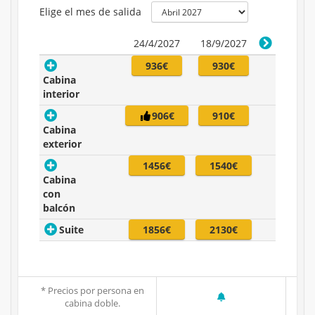
Elige el mes de salida
24/4/2027
18/9/2027
936€
930€
Cabina
interior
906€
910€
Cabina
exterior
1456€
1540€
Cabina
con
balcón
Suite
1856€
2130€
* Precios por persona en
cabina doble.