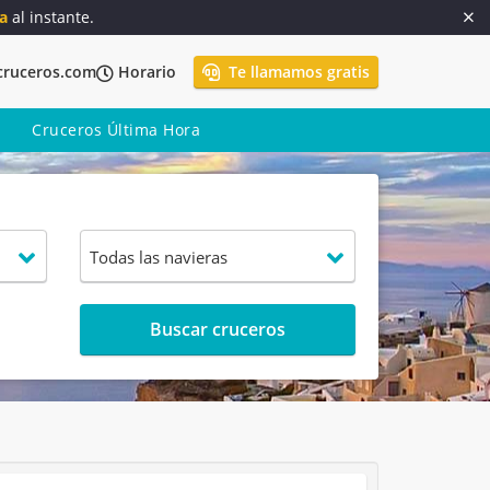
a
al instante.
cruceros.com
Horario
Te llamamos gratis
Cruceros Última Hora
Buscar cruceros