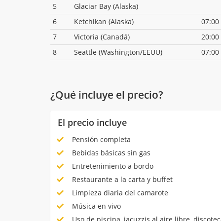
5
Glaciar Bay (Alaska)
6
Ketchikan (Alaska)
07:00
7
Victoria (Canadá)
20:00
8
Seattle (Washington/EEUU)
07:00
¿Qué incluye el precio?
El precio incluye
Pensión completa
Bebidas básicas sin gas
Entretenimiento a bordo
Restaurante a la carta y buffet
Limpieza diaria del camarote
Música en vivo
Uso de piscina, jacuzzis al aire libre, discotec