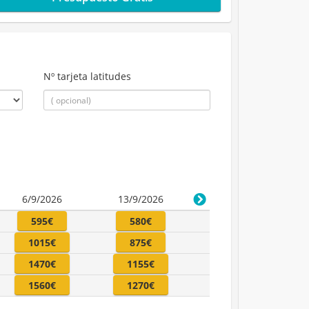
Nº tarjeta latitudes
6/9/2026
13/9/2026
595€
580€
1015€
875€
1470€
1155€
1560€
1270€