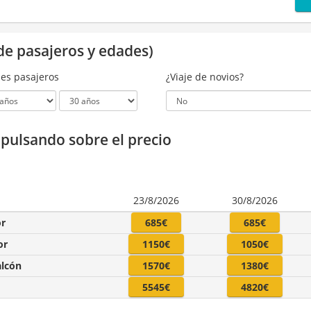
de pasajeros y edades)
es pasajeros
¿Viaje de novios?
a pulsando sobre el precio
23/8/2026
30/8/2026
or
685€
685€
or
1150€
1050€
alcón
1570€
1380€
5545€
4820€