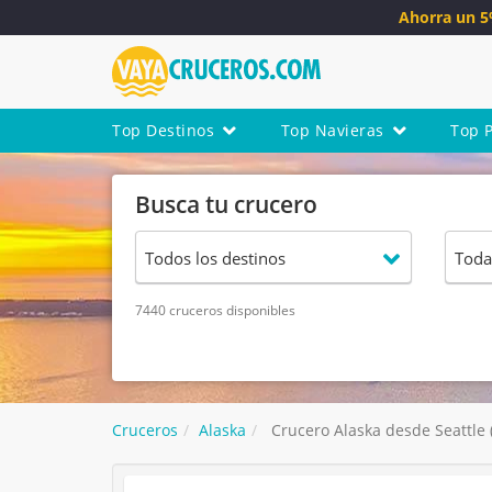
Ahorra un 
Top Destinos
Top Navieras
Top 
Busca tu crucero
7440 cruceros disponibles
Cruceros
Alaska
Crucero Alaska desde Seattle