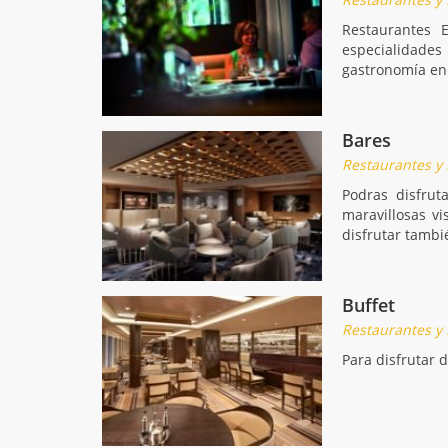
Restaurantes 
especialidade
gastronomía en
Bares
Restaurantes y
Podras disfrut
maravillosas v
disfrutar tambi
Buffet
Restaurantes y
Para disfrutar d