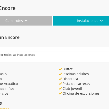
Encore
Camarotes
Instalaciones
an Encore
s
Buffet
asio
Piscinas adultos
o
Discoteca
ue Acuático
Pista de carreras
nas niños
Club juvenil
rcios
Oficina de excursiones
s
 Bares