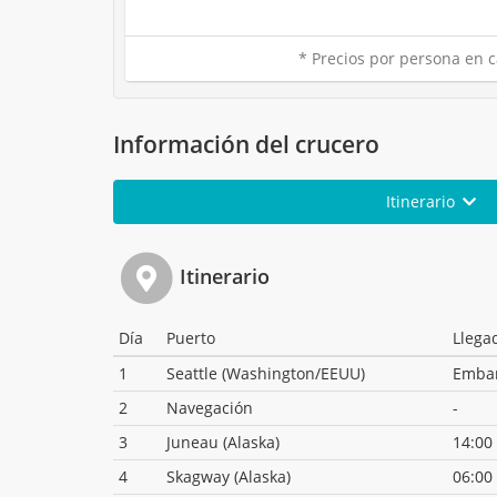
* Precios por persona en c
Información del crucero
Itinerario
Itinerario
Día
Puerto
Llega
1
Seattle (Washington/EEUU)
Emba
2
Navegación
-
3
Juneau (Alaska)
14:00
4
Skagway (Alaska)
06:00