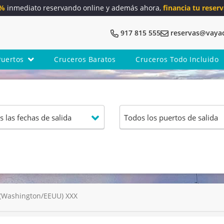
5%
inmediato reservando online y además ahora,
financia tu reserv
917 815 555
reservas@vaya
Puertos
Cruceros Baratos
Cruceros Todo Incluido
 (Washington/EEUU) XXX