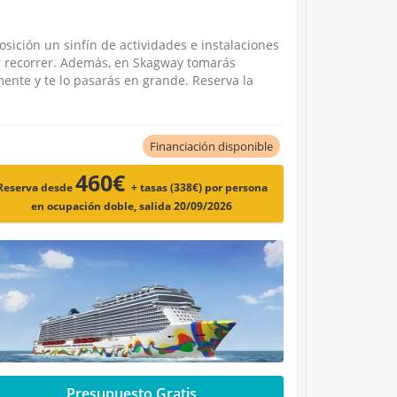
sición un sinfín de actividades e instalaciones
or recorrer. Además, en Skagway tomarás
nte y te lo pasarás en grande. Reserva la
Financiación disponible
460€
Reserva desde
+ tasas (338€)
por persona
en ocupación doble, salida 20/09/2026
Presupuesto Gratis