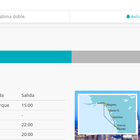
abina doble.
Avís
da
Salida
rque
15:00
-
22:00
20:00