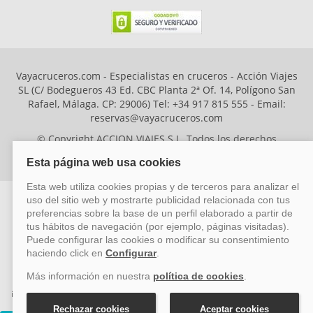
Vayacruceros.com - Especialistas en cruceros - Acción Viajes
SL (C/ Bodegueros 43 Ed. CBC Planta 2ª Of. 14, Polígono San
Rafael, Málaga. CP: 29006) Tel: +34 917 815 555 - Email:
reservas@vayacruceros.com
© Copyright ACCION VIAJES S.L. Todos los derechos
reservados. Autorización nº 29780-2
ACCION VIAJES SL ha sido beneficiaria del Fondo Europeo de Desarrollo
Regional (FEDER), cuyo objetivo es mejorar la competitividad de las pymes
mediante el impulso de la innovación, el desarrollo tecnológico, la
investigación de calidad y el uso seguro y fiable del ciberespacio. Gracias a
esta financiación, la empresa ha puesto en marcha un Plan de Acción