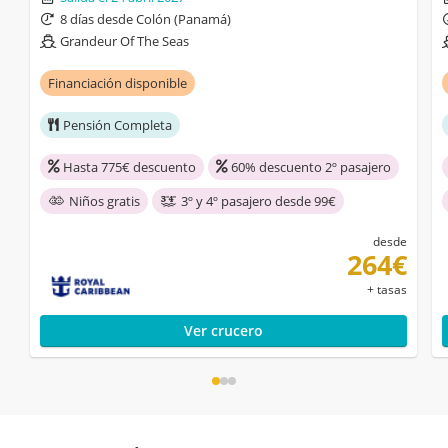
8 días desde Colón (Panamá)
Grandeur Of The Seas
Financiación disponible
Pensión Completa
Hasta 775€ descuento
60% descuento 2º pasajero
Niños gratis
3º y 4º pasajero desde 99€
desde
264€
+ tasas
Ver crucero