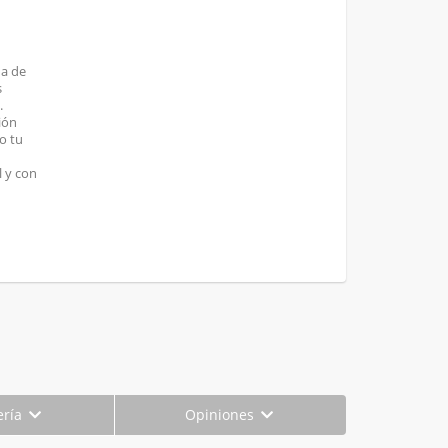
ha de
s
.
ión
o tu
 y con
ería
Opiniones