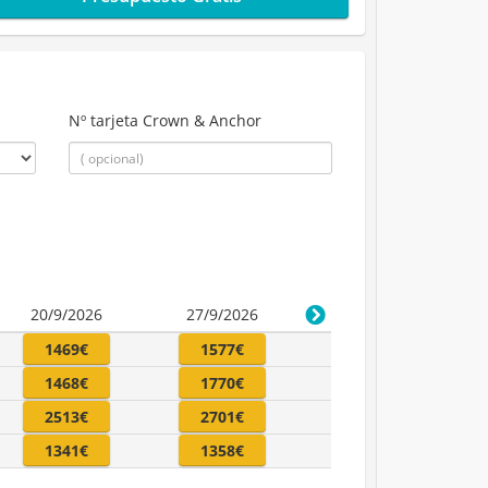
Nº tarjeta Crown & Anchor
20/9/2026
27/9/2026
1469€
1577€
1468€
1770€
2513€
2701€
1341€
1358€