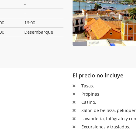
-
-
00
16:00
00
Desembarque
El precio no incluye
Tasas.
Propinas
Casino.
Salón de belleza, peluquerí
Lavandería, fotógrafo y ce
Excursiones y traslados.