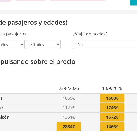
de pasajeros y edades)
es pasajeros
¿Viaje de novios?
a pulsando sobre el precio
23/8/2026
13/9/2026
or
1069€
1608€
or
1127€
1746€
alcón
1351€
1572€
2884€
1466€