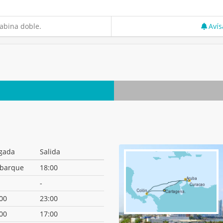
abina doble.
Avís
egada
Salida
barque
18:00
-
00
23:00
00
17:00