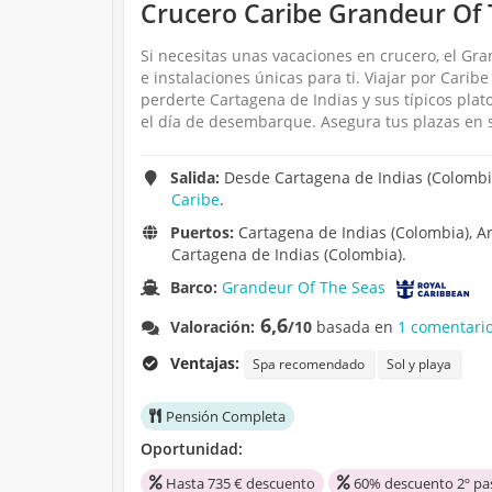
Crucero Caribe Grandeur Of 
Si necesitas unas vacaciones en crucero, el Gra
e instalaciones únicas para ti. Viajar por Carib
perderte Cartagena de Indias y sus típicos plat
el día de desembarque. Asegura tus plazas en s
Salida:
Desde Cartagena de Indias (Colombia
Caribe
.
Puertos:
Cartagena de Indias (Colombia), Aru
Cartagena de Indias (Colombia).
Barco:
Grandeur Of The Seas
6,6
Valoración:
/10
basada en
1 comentario
Ventajas:
Spa recomendado
Sol y playa
Pensión Completa
Oportunidad:
Hasta 735 € descuento
60% descuento 2º pa