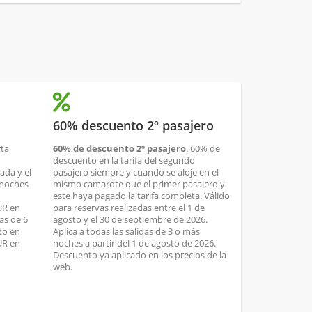
60% descuento 2º pasajero
rta
60% de descuento 2º pasajero
. 60% de
descuento en la tarifa del segundo
ada y el
pasajero siempre y cuando se aloje en el
 noches
mismo camarote que el primer pasajero y
este haya pagado la tarifa completa. Válido
UR en
para reservas realizadas entre el 1 de
as de 6
agosto y el 30 de septiembre de 2026.
to en
Aplica a todas las salidas de 3 o más
UR en
noches a partir del 1 de agosto de 2026.
Descuento ya aplicado en los precios de la
web.