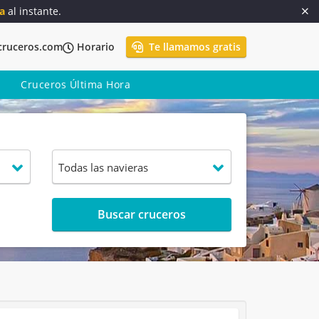
a
al instante.
cruceros.com
Horario
Te llamamos gratis
Cruceros Última Hora
Buscar cruceros