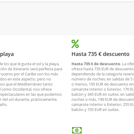
 playa
Hasta 735 € descuento
de los que le gusta el sol y la playa,
Hasta 735 € de descuento
. La ofe
ción de itinerario será perfecta para
ofrece hasta 735 EUR de descuento
cruceros por el Caribe son los más
dependiendo de la categoría reserv
dos en este aspecto, pero no
número de noches: en salidas de 5
os que el Mediterráneo tanto
o menos, 105 EUR de descuento en
l como Occidental, nos ofrece
camarote Interior o Exterior, 170 E
espectaculares en las que podemos
balcón y 345 EUR en suites; en salid
ar del sol durante, prácticamente,
noches o más, 190 EUR de descuen
 año.
camarote Interior o Exterior, 255 E
balcón y 735 EUR en suites.