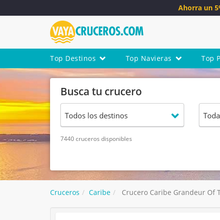
Ahorra un 
Top Destinos
Top Navieras
Top 
Busca tu crucero
7440 cruceros disponibles
Cruceros
Caribe
Crucero Caribe Grandeur Of T