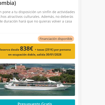
ombia)
n pone a tu disposición un sinfín de actividades
muchos atractivos culturales. Además, no deberás
 de duración hará que no quieras volver a casa
Financiación disponible
838€
Reserva desde
+ tasas (251€)
por persona
en ocupación doble, salida 30/01/2028
Presupuesto Gratis