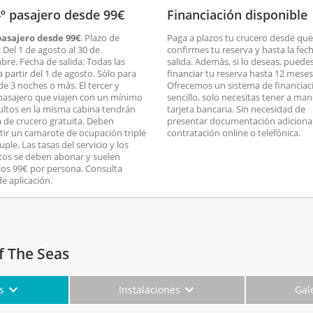
4º pasajero desde 99€
Financiación disponible
 pasajero desde 99€
. Plazo de
Paga a plazos tu crucero desde que
 Del 1 de agosto al 30 de
confirmes tu reserva y hasta la fec
bre. Fecha de salida: Todas las
salida. Además, si lo deseas, puede
a partir del 1 de agosto. Sólo para
financiar tu reserva hasta 12 meses
de 3 noches o más. El tercer y
Ofrecemos un sistema de financiac
pasajero que viajen con un mínimo
sencillo, solo necesitas tener a man
ultos en la misma cabina tendrán
tarjeta bancaria. Sin necesidad de
fa de crucero gratuita. Deben
presentar documentación adicional
ir un camarote de ocupación triple
contratación online o telefónica.
ple. Las tasas del servicio y los
os se deben abonar y suelen
los 99€ por persona. Consulta
de aplicación.
f The Seas
es
Instalaciones
Gal