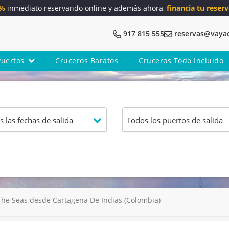
5%
inmediato reservando online y además ahora,
financia tu reserv
917 815 555
reservas@vaya
Puertos
Cruceros Baratos
Cruceros Todo Incluido
he Seas desde Cartagena De Indias (Colombia)