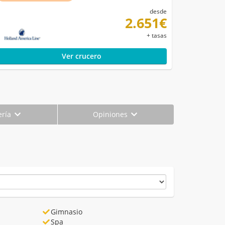
desde
2.651€
+ tasas
Ver crucero
ería
Opiniones
Gimnasio
Spa