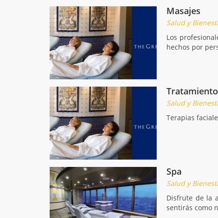
Masajes
Salud y Bienest
Los profesional
hechos por pers
Tratamiento
Salud y Bienest
Terapias facial
Spa
Salud y Bienest
Disfrute de la
sentirás como 