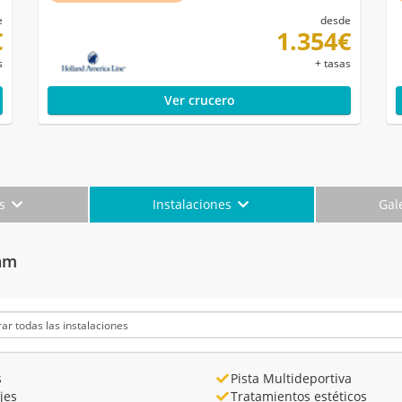
e
desde
€
1.354€
s
+ tasas
Ver crucero
es
Instalaciones
Gal
dam
s
Pista Multideportiva
jes
Tratamientos estéticos