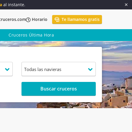
a
al instante.
cruceros.com
Horario
Te llamamos gratis
Cruceros Última Hora
Buscar cruceros