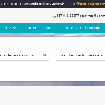
5%
inmediato reservando online y además ahora,
financia tu reserv
917 815 555
reservas@vaya
Puertos
Cruceros Baratos
Cruceros Todo Incluido