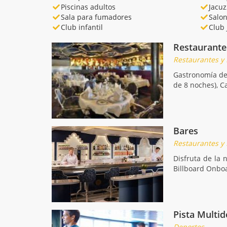
Piscinas adultos
Jacuz
Sala para fumadores
Salo
Club infantil
Club 
Restaurante
Restaurantes y
Gastronomía de 
de 8 noches), C
Bares
Restaurantes y
Disfruta de la 
Billboard Onboa
Pista Multid
Deportes