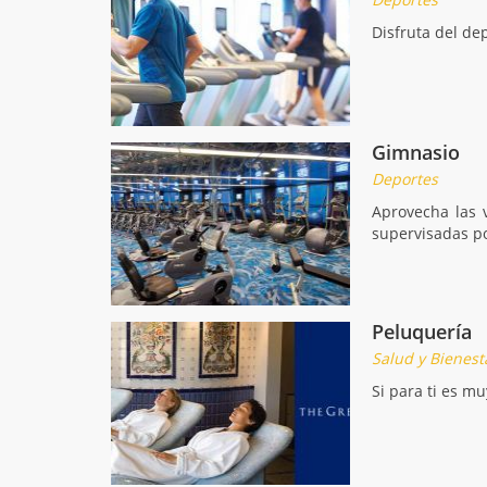
Disfruta del de
Gimnasio
Deportes
Aprovecha las 
supervisadas po
Peluquería
Salud y Bienest
Si para ti es m