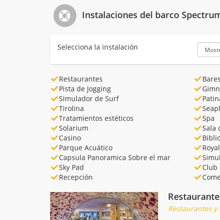
Instalaciones del barco Spectrum
Selecciona la instalación
Restaurantes
Bare
Pista de Jogging
Gimn
Simulador de Surf
Patin
Tirolina
Seap
Tratamientos estéticos
Spa
Solarium
Sala 
Casino
Bibli
Parque Acuático
Roya
Capsula Panoramica Sobre el mar
Simu
Sky Pad
Club 
Recepción
Come
Restaurante
Restaurantes y