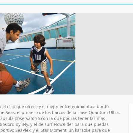
o el ocio que ofrece y el mejor entretenimiento a bordo,
e Seas, el primero de los barcos de la clase Quantum Ultra.
cápsula observatorio con la que podrás tener las más
RipCord by iFly, y el de surf FlowRider para que puedas
portivo SeaPlex, y el Star Moment, un karaoke para que