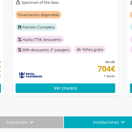
Spectrum of the Seas
Financiación disponible
Pensión Completa
Hasta 775€ descuento
Niños gratis
60% descuento 2º pasajero
e
desde
€
704€
s
+ tasas
Ver crucero
Camarotes
Instalaciones