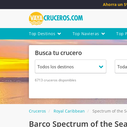
Ahorra un 
Top Destinos
Top Navieras
Top 
Busca tu crucero
6713 cruceros disponibles
Cruceros
Royal Caribbean
Spectrum of the S
Barco Spectrum of the Se