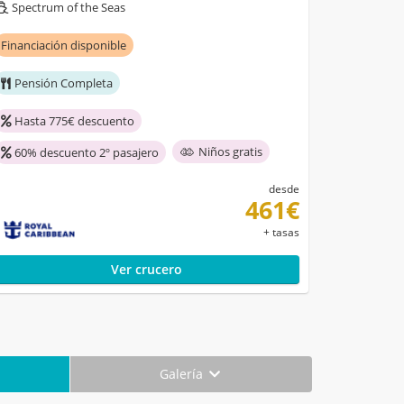
Spectrum of the Seas
Financiación disponible
Pensión Completa
Hasta 775€ descuento
Niños gratis
60% descuento 2º pasajero
desde
461€
+ tasas
Ver crucero
Galería