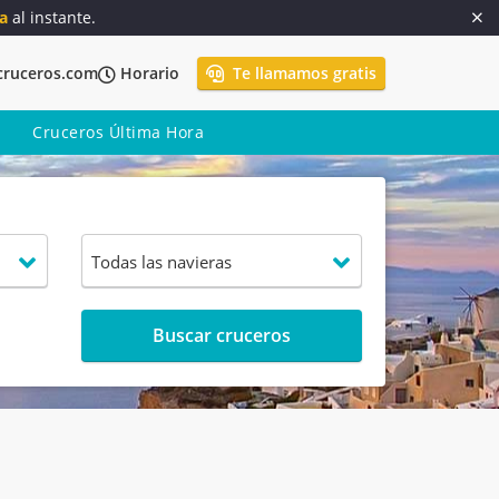
a
al instante.
cruceros.com
Horario
Te llamamos gratis
Cruceros Última Hora
Buscar cruceros