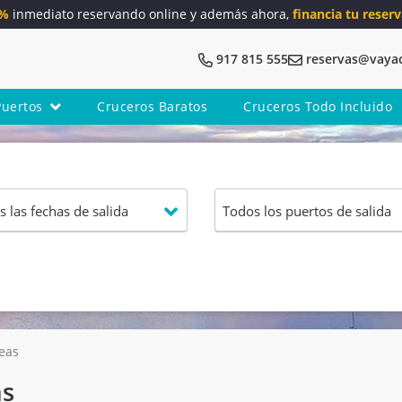
5%
inmediato reservando online y además ahora,
financia tu reserv
917 815 555
reservas@vaya
Puertos
Cruceros Baratos
Cruceros Todo Incluido
eas
as