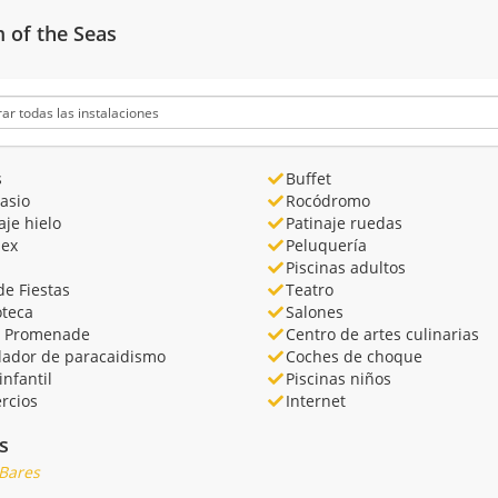
 of the Seas
s
Buffet
asio
Rocódromo
aje hielo
Patinaje ruedas
lex
Peluquería
Piscinas adultos
de Fiestas
Teatro
oteca
Salones
l Promenade
Centro de artes culinarias
lador de paracaidismo
Coches de choque
infantil
Piscinas niños
rcios
Internet
s
 Bares