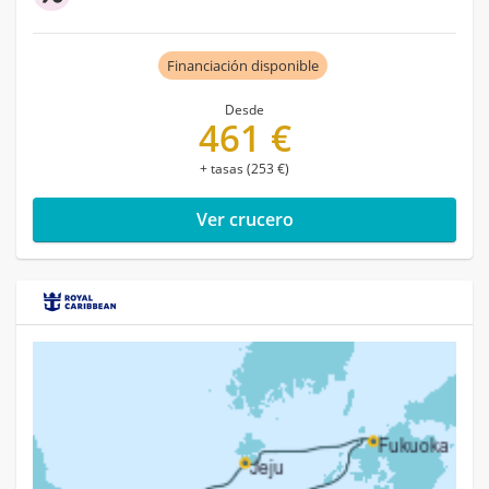
Financiación disponible
Desde
461 €
+ tasas (253 €)
Ver crucero