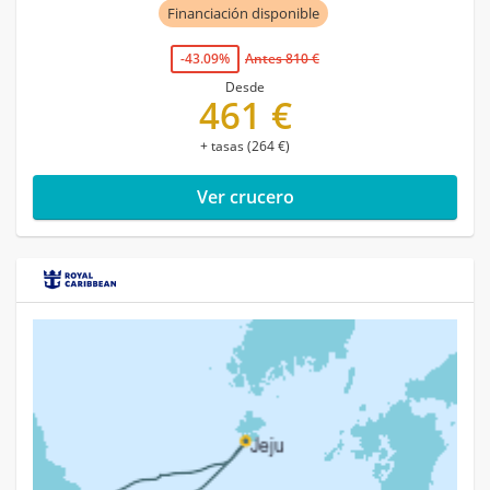
Financiación disponible
-43.09%
Antes 810 €
Desde
461 €
+ tasas (264 €)
Ver crucero