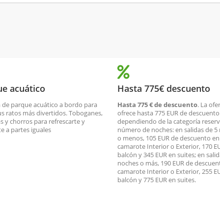
e acuático
Hasta 775€ descuento
a de parque acuático a bordo para
Hasta 775 € de descuento
. La ofe
us ratos más divertidos. Toboganes,
ofrece hasta 775 EUR de descuento
s y chorros para refrescarte y
dependiendo de la categoría reserv
te a partes iguales
número de noches: en salidas de 5
o menos, 105 EUR de descuento en
camarote Interior o Exterior, 170 E
balcón y 345 EUR en suites; en salid
noches o más, 190 EUR de descuen
camarote Interior o Exterior, 255 E
balcón y 775 EUR en suites.