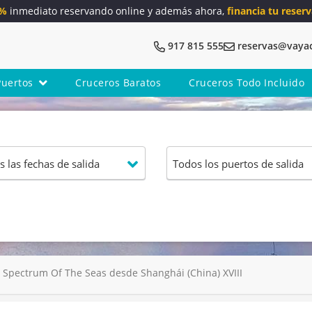
5%
inmediato reservando online y además ahora,
financia tu reserv
917 815 555
reservas@vaya
Puertos
Cruceros Baratos
Cruceros Todo Incluido
 Spectrum Of The Seas desde Shanghái (China) XVIII