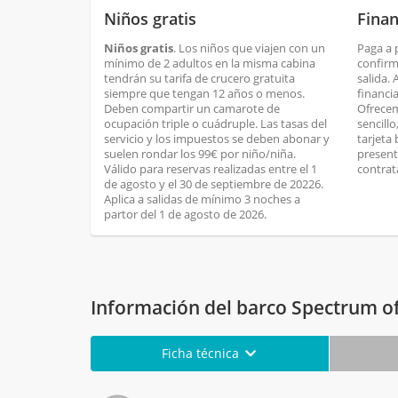
Niños gratis
Finan
Niños gratis
. Los niños que viajen con un
Paga a 
mínimo de 2 adultos en la misma cabina
confirm
tendrán su tarifa de crucero gratuita
salida.
siempre que tengan 12 años o menos.
financi
Deben compartir un camarote de
Ofrecem
ocupación triple o cuádruple. Las tasas del
sencill
servicio y los impuestos se deben abonar y
tarjeta
suelen rondar los 99€ por niño/niña.
present
Válido para reservas realizadas entre el 1
contrat
de agosto y el 30 de septiembre de 20226.
Aplica a salidas de mínimo 3 noches a
partor del 1 de agosto de 2026.
Información del barco Spectrum of
Ficha técnica