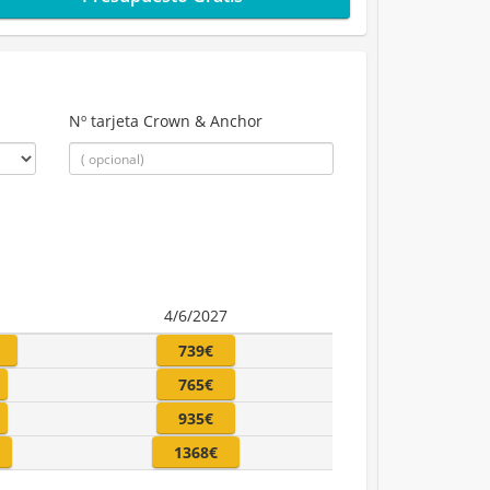
Nº tarjeta Crown & Anchor
6
4/6/2027
739€
765€
935€
1368€