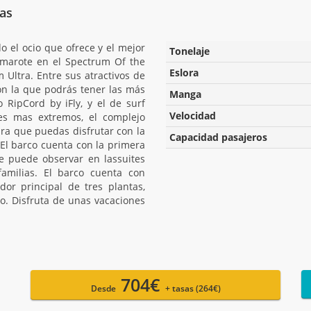
eas
o el ocio que ofrece y el mejor
Tonelaje
amarote en el Spectrum Of the
Eslora
 Ultra. Entre sus atractivos de
on la que podrás tener las más
Manga
o RipCord by iFly, y el de surf
Velocidad
es mas extremos, el complejo
ara que puedas disfrutar con la
Capacidad pasajeros
El barco cuenta con la primera
se puede observar en lassuites
familias. El barco cuenta con
or principal de tres plantas,
co. Disfruta de unas vacaciones
704€
Desde
+ tasas (264€)