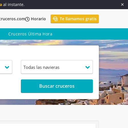
a
al instante.
cruceros.com
Horario
Te llamamos gratis
Cruceros Última Hora
Buscar cruceros