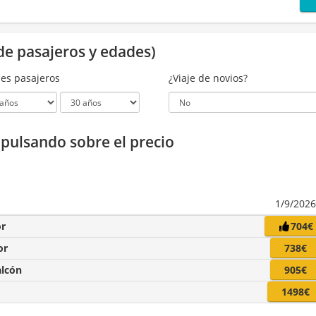
de pasajeros y edades)
es pasajeros
¿Viaje de novios?
a pulsando sobre el precio
1/9/202
or
704€
or
738€
alcón
905€
1498€