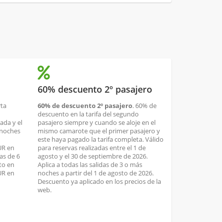
60% descuento 2º pasajero
rta
60% de descuento 2º pasajero
. 60% de
descuento en la tarifa del segundo
ada y el
pasajero siempre y cuando se aloje en el
 noches
mismo camarote que el primer pasajero y
este haya pagado la tarifa completa. Válido
UR en
para reservas realizadas entre el 1 de
as de 6
agosto y el 30 de septiembre de 2026.
to en
Aplica a todas las salidas de 3 o más
UR en
noches a partir del 1 de agosto de 2026.
Descuento ya aplicado en los precios de la
web.