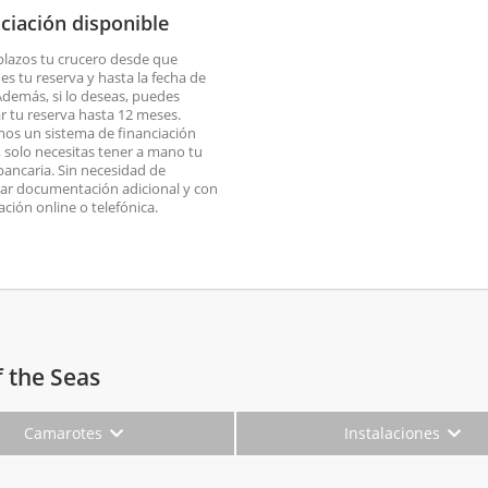
ciación disponible
plazos tu crucero desde que
es tu reserva y hasta la fecha de
 Además, si lo deseas, puedes
ar tu reserva hasta 12 meses.
os un sistema de financiación
o, solo necesitas tener a mano tu
 bancaria. Sin necesidad de
ar documentación adicional y con
ación online o telefónica.
 the Seas
Camarotes
Instalaciones