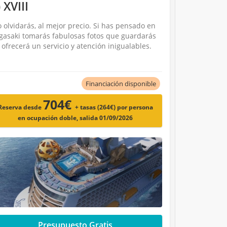
XVIII
 olvidarás, al mejor precio. Si has pensado en
agasaki tomarás fabulosas fotos que guardarás
ofrecerá un servicio y atención inigualables.
Financiación disponible
704€
Reserva desde
+ tasas (264€)
por persona
en ocupación doble, salida 01/09/2026
Presupuesto Gratis