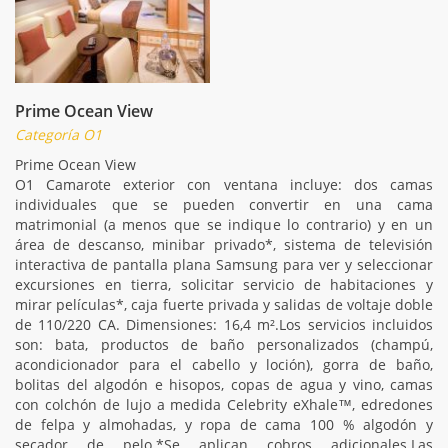
Prime Ocean View
Categoría O1
Prime Ocean View
O1 Camarote exterior con ventana incluye: dos camas
individuales que se pueden convertir en una cama
matrimonial (a menos que se indique lo contrario) y en un
área de descanso, minibar privado*, sistema de televisión
interactiva de pantalla plana Samsung para ver y seleccionar
excursiones en tierra, solicitar servicio de habitaciones y
mirar películas*, caja fuerte privada y salidas de voltaje doble
de 110/220 CA. Dimensiones: 16,4 m².Los servicios incluidos
son: bata, productos de baño personalizados (champú,
acondicionador para el cabello y loción), gorra de baño,
bolitas del algodón e hisopos, copas de agua y vino, camas
con colchón de lujo a medida Celebrity eXhale™, edredones
de felpa y almohadas, y ropa de cama 100 % algodón y
secador de pelo.*Se aplican cobros adicionales.Las