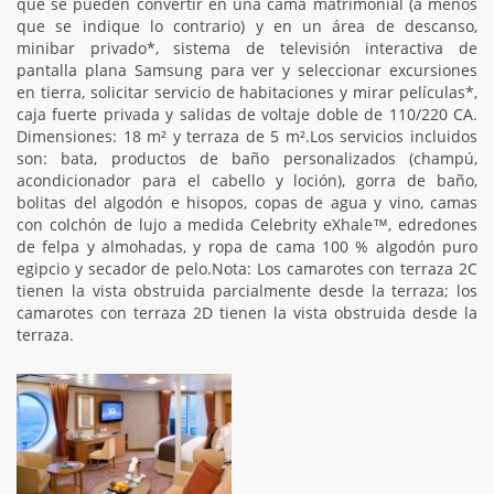
que se pueden convertir en una cama matrimonial (a menos
que se indique lo contrario) y en un área de descanso,
minibar privado*, sistema de televisión interactiva de
pantalla plana Samsung para ver y seleccionar excursiones
en tierra, solicitar servicio de habitaciones y mirar películas*,
caja fuerte privada y salidas de voltaje doble de 110/220 CA.
Dimensiones: 18 m² y terraza de 5 m².Los servicios incluidos
son: bata, productos de baño personalizados (champú,
acondicionador para el cabello y loción), gorra de baño,
bolitas del algodón e hisopos, copas de agua y vino, camas
con colchón de lujo a medida Celebrity eXhale™, edredones
de felpa y almohadas, y ropa de cama 100 % algodón puro
egipcio y secador de pelo.Nota: Los camarotes con terraza 2C
tienen la vista obstruida parcialmente desde la terraza; los
camarotes con terraza 2D tienen la vista obstruida desde la
terraza.