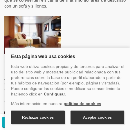
que se convierten en cama de matrimonio, área de descanso
con un sofá y sillones.
Clase Concierge en Oferta
Categorías XC, XC
¿Qué ofrece esta clase de camarotes? Pues además de todo
que ofrecen los camarotes de clases inferiores, los camarotes
de clase Concierge ponen a la disposición del huésped un
mayordomo, para que no tengas que preocuparte de
absolutamente nada durante tu estancia a bordo.
Solicitar presupuesto gratuito