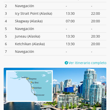
2
Navegación
-
-
3
Icy Strait Point (Alaska)
13:30
22:00
4
Skagway (Alaska)
07:00
20:00
5
Navegación
-
-
5
Juneau (Alaska)
13:30
20:30
6
Ketchikan (Alaska)
13:30
20:00
7
Navegación
-
-
Ver itinerario completo