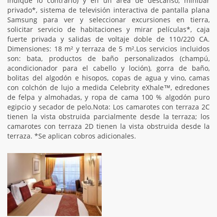
indique lo contrario) y en un área de descanso, minibar
privado*, sistema de televisión interactiva de pantalla plana
Samsung para ver y seleccionar excursiones en tierra,
solicitar servicio de habitaciones y mirar películas*, caja
fuerte privada y salidas de voltaje doble de 110/220 CA.
Dimensiones: 18 m² y terraza de 5 m².Los servicios incluidos
son: bata, productos de baño personalizados (champú,
acondicionador para el cabello y loción), gorra de baño,
bolitas del algodón e hisopos, copas de agua y vino, camas
con colchón de lujo a medida Celebrity eXhale™, edredones
de felpa y almohadas, y ropa de cama 100 % algodón puro
egipcio y secador de pelo.Nota: Los camarotes con terraza 2C
tienen la vista obstruida parcialmente desde la terraza; los
camarotes con terraza 2D tienen la vista obstruida desde la
terraza. *Se aplican cobros adicionales.