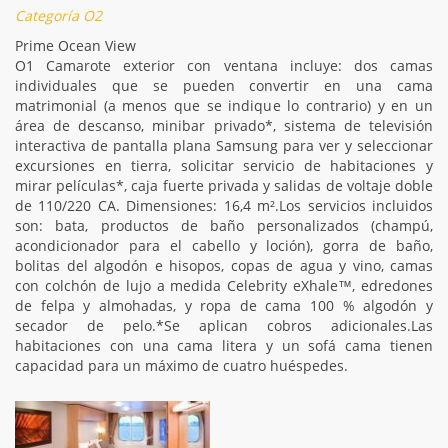
Categoría O2
Prime Ocean View
O1 Camarote exterior con ventana incluye: dos camas
individuales que se pueden convertir en una cama
matrimonial (a menos que se indique lo contrario) y en un
área de descanso, minibar privado*, sistema de televisión
interactiva de pantalla plana Samsung para ver y seleccionar
excursiones en tierra, solicitar servicio de habitaciones y
mirar películas*, caja fuerte privada y salidas de voltaje doble
de 110/220 CA. Dimensiones: 16,4 m².Los servicios incluidos
son: bata, productos de baño personalizados (champú,
acondicionador para el cabello y loción), gorra de baño,
bolitas del algodón e hisopos, copas de agua y vino, camas
con colchón de lujo a medida Celebrity eXhale™, edredones
de felpa y almohadas, y ropa de cama 100 % algodón y
secador de pelo.*Se aplican cobros adicionales.Las
habitaciones con una cama litera y un sofá cama tienen
capacidad para un máximo de cuatro huéspedes.