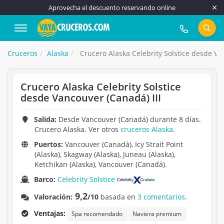
Aprovecha el descuento reservando online
917 815 555
Cruceros
Alaska
Crucero Alaska Celebrity Solstice desde Van
Crucero Alaska Celebrity Solstice
desde Vancouver (Canadá) III
Salida:
Desde Vancouver (Canadá) durante 8 días.
Crucero Alaska. Ver otros
cruceros Alaska
.
Puertos:
Vancouver (Canadá), Icy Strait Point
(Alaska), Skagway (Alaska), Juneau (Alaska),
Ketchikan (Alaska), Vancouver (Canadá).
Barco:
Celebrity Solstice
9,2
Valoración:
/10
basada en
3 comentarios.
Ventajas:
Spa recomendado
Naviera premium