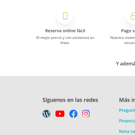
Reserva online fácil
Pago s
Al mejor precio y con asistencia en
Nuestro siste
línea.
securi
Y además
Síguenos en las redes
Más i
Pregunt
Financi
Nota Le