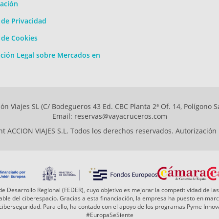
ación
a de Privacidad
a de Cookies
ción Legal sobre Mercados en
ón Viajes SL (C/ Bodegueros 43 Ed. CBC Planta 2ª Of. 14, Polígono S
Email: reservas@vayacruceros.com
t ACCION VIAJES S.L. Todos los derechos reservados. Autorización
e Desarrollo Regional (FEDER), cuyo objetivo es mejorar la competitividad de las
 fiable del ciberespacio. Gracias a esta financiación, la empresa ha puesto en ma
a ciberseguridad. Para ello, ha contado con el apoyo de los programas Pyme Inn
#EuropaSeSiente