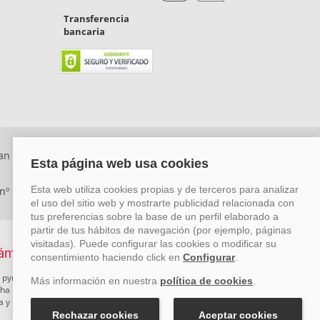
Transferencia
bancaria
an Rafael, Málaga. CP: 29006) Tel: +34 917 815 555 -
 nº 29780-2
 pymes mediante el impulso de la innovación, el desarrollo
rcha un Plan de Acción durante el año 2026 para reforzar su
ova y Pyme Cibersegura de la Cámara de Comercio de Málaga.