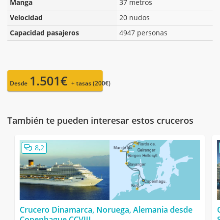
Manga
37 metros
Velocidad
20 nudos
Capacidad pasajeros
4947 personas
1.501€
Desde
+ tasas (200€)
También te pueden interesar estos cruceros
8,2
Crucero Dinamarca, Noruega, Alemania desde
Copenhague CCVIII