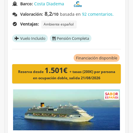
Barco:
Costa Diadema
8,2
Valoración:
/10
basada en
92 comentarios.
Ventajas:
Ambiente español
Vuelo Incluido
Pensión Completa
Financiación disponible
1.501€
Reserva desde
+ tasas (200€)
por persona
en ocupación doble, salida 21/08/2026
SABOR
ESPAÑOL