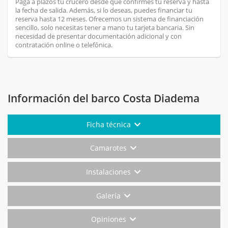
Paga a plazos tu crucero desde que confirmes tu reserva y hasta
la fecha de salida. Además, si lo deseas, puedes financiar tu
reserva hasta 12 meses. Ofrecemos un sistema de financiación
sencillo, solo necesitas tener a mano tu tarjeta bancaria. Sin
necesidad de presentar documentación adicional y con
contratación online o telefónica.
Información del barco Costa Diadema
Ficha técnica
Camarotes
Instalaciones
Galería
Opiniones