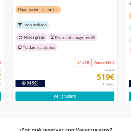
Financiación disponible
Todo Incluido
Niños gratis
Descuento mayores 65
Traslados autobús
€
-24.67%
Antes 689 €
e
desde
€
519€
s
+ tasas
Ver crucero
¿Por qué reservar con Vayacruceros?