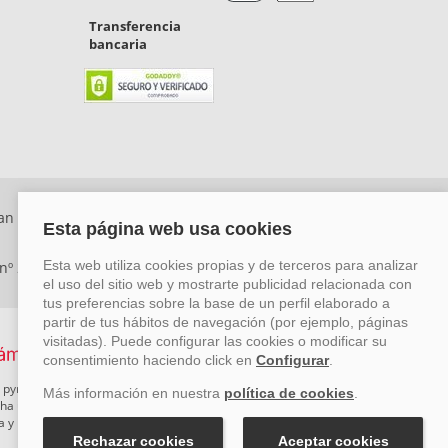
Transferencia
bancaria
an Rafael, Málaga. CP: 29006) Tel: +34 917 815 555 -
 nº 29780-2
 pymes mediante el impulso de la innovación, el desarrollo
rcha un Plan de Acción durante el año 2026 para reforzar su
ova y Pyme Cibersegura de la Cámara de Comercio de Málaga.