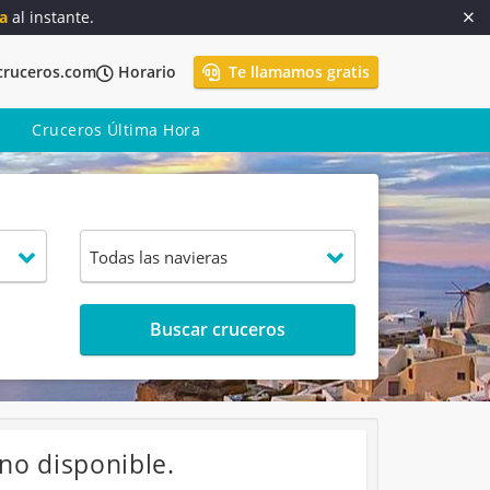
a
al instante.
cruceros.com
Horario
Te llamamos gratis
Cruceros Última Hora
Buscar cruceros
no disponible.