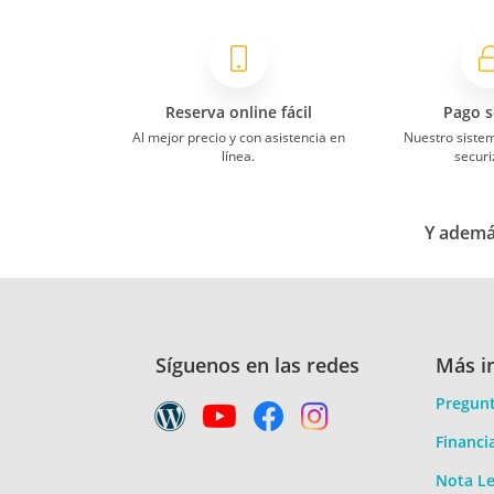
Reserva online fácil
Pago s
Al mejor precio y con asistencia en
Nuestro siste
línea.
securi
Y además
Síguenos en las redes
Más i
Pregunt
Financi
Nota Le