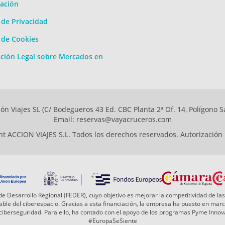
ación
a de Privacidad
a de Cookies
ción Legal sobre Mercados en
ón Viajes SL (C/ Bodegueros 43 Ed. CBC Planta 2ª Of. 14, Polígono S
Email: reservas@vayacruceros.com
t ACCION VIAJES S.L. Todos los derechos reservados. Autorización
e Desarrollo Regional (FEDER), cuyo objetivo es mejorar la competitividad de las
 fiable del ciberespacio. Gracias a esta financiación, la empresa ha puesto en ma
a ciberseguridad. Para ello, ha contado con el apoyo de los programas Pyme Inn
#EuropaSeSiente