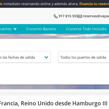
5%
inmediato reservando online y además ahora,
financia tu reserv
917 815 555
reservas@vaya
Puertos
Cruceros Baratos
Cruceros Todo Incluido
Francia, Reino Unido desde Hamburgo III