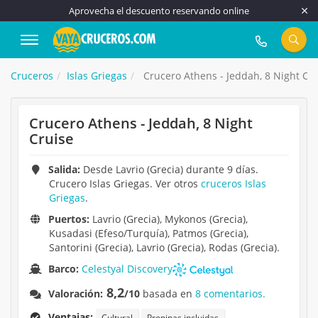
Aprovecha el descuento reservando online
917 815 555
Cruceros
Islas Griegas
Crucero Athens - Jeddah, 8 Night Cr
Crucero Athens - Jeddah, 8 Night
Cruise
Salida:
Desde Lavrio (Grecia) durante 9 días.
Crucero Islas Griegas. Ver otros
cruceros Islas
Griegas
.
Puertos:
Lavrio (Grecia), Mykonos (Grecia),
Kusadasi (Efeso/Turquía), Patmos (Grecia),
Santorini (Grecia), Lavrio (Grecia), Rodas (Grecia).
Barco:
Celestyal Discovery
8,2
Valoración:
/10
basada en
8 comentarios.
Ventajas:
Cultural
Propinas incluidas