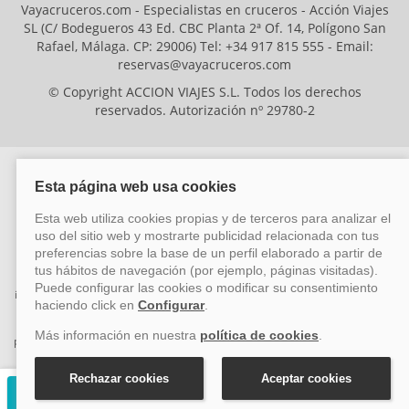
Vayacruceros.com - Especialistas en cruceros - Acción Viajes
SL (C/ Bodegueros 43 Ed. CBC Planta 2ª Of. 14, Polígono San
Rafael, Málaga. CP: 29006) Tel: +34 917 815 555 - Email:
reservas@vayacruceros.com
© Copyright ACCION VIAJES S.L. Todos los derechos
reservados. Autorización nº 29780-2
ACCION VIAJES SL ha sido beneficiaria del Fondo Europeo de Desarrollo
Regional (FEDER), cuyo objetivo es mejorar la competitividad de las pymes
mediante el impulso de la innovación, el desarrollo tecnológico, la
investigación de calidad y el uso seguro y fiable del ciberespacio. Gracias a
esta financiación, la empresa ha puesto en marcha un Plan de Acción
durante el año 2026 para reforzar su competitividad empresarial,
promoviendo la innovación y la ciberseguridad. Para ello, ha contado con el
apoyo de los programas Pyme Innova y Pyme Cibersegura de la Cámara
de Comercio de Málaga. #EuropaSeSiente
Solicitar presupuesto gratuito