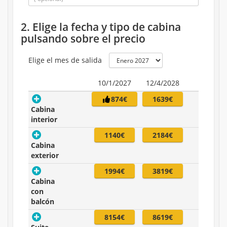
2. Elige la fecha y tipo de cabina
pulsando sobre el precio
Elige el mes de salida
10/1/2027
12/4/2028
874€
1639€
Cabina
interior
1140€
2184€
Cabina
exterior
1994€
3819€
Cabina
con
balcón
8154€
8619€