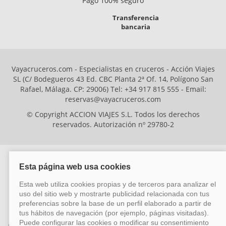
Pago 100% seguro
Transferencia
bancaria
Vayacruceros.com - Especialistas en cruceros - Acción Viajes
SL (C/ Bodegueros 43 Ed. CBC Planta 2ª Of. 14, Polígono San
Rafael, Málaga. CP: 29006) Tel: +34 917 815 555 - Email:
reservas@vayacruceros.com
© Copyright ACCION VIAJES S.L. Todos los derechos
reservados. Autorización nº 29780-2
ACCION VIAJES SL ha sido beneficiaria del Fondo Europeo de Desarrollo
Regional (FEDER), cuyo objetivo es mejorar la competitividad de las pymes
mediante el impulso de la innovación, el desarrollo tecnológico, la