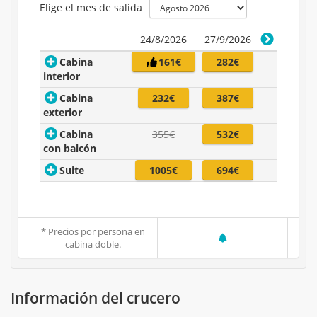
Elige el mes de salida
24/8/2026
27/9/2026
Cabina
161€
282€
interior
Cabina
232€
387€
exterior
Cabina
355€
532€
con balcón
Suite
1005€
694€
* Precios por persona en
cabina doble.
Información del crucero