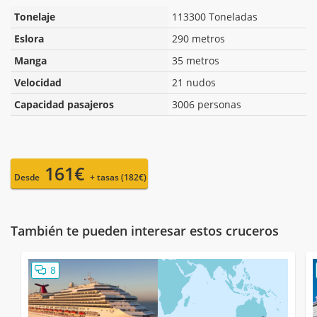
Tonelaje
113300 Toneladas
Eslora
290 metros
Manga
35 metros
Velocidad
21 nudos
Capacidad pasajeros
3006 personas
161€
Desde
+ tasas (182€)
También te pueden interesar estos cruceros
8