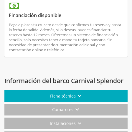
Financiación disponible
Paga a plazos tu crucero desde que confirmes tu reserva y hasta
la fecha de salida. Además, si lo deseas, puedes financiar tu
reserva hasta 12 meses. Ofrecemos un sistema de financiación
sencillo, solo necesitas tener a mano tu tarjeta bancaria. Sin
necesidad de presentar documentación adicional y con
contratación online o telefónica.
Información del barco Carnival Splendor
Ficha técnica
Camarotes
Instalaciones