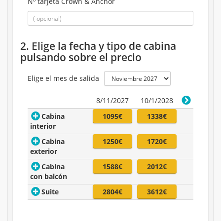
Nº tarjeta Crown & Anchor
2. Elige la fecha y tipo de cabina
pulsando sobre el precio
Elige el mes de salida
8/11/2027
10/1/2028
Cabina
1095€
1338€
interior
Cabina
1250€
1720€
exterior
Cabina
1588€
2012€
con balcón
Suite
2804€
3612€