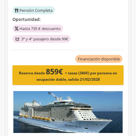
Pensión Completa
Oportunidad:
Hasta 735 € descuento
3º y 4º pasajero desde 99€
Financiación disponible
859€
Reserva desde
+ tasas (386€)
por persona en
ocupación doble, salida 21/02/2028