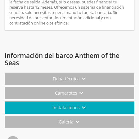
la fecha de salida. Además, si lo deseas, puedes financiar tu
reserva hasta 12 meses. Ofrecemos un sistema de financiación
sencillo, solo necesitas tener a mano tu tarjeta bancaria. Sin
necesidad de presentar documentación adicional y con
contratación online o telefónica.
Información del barco Anthem of the
Seas
Ficha técnica
Camarotes
Instalaciones
Galería