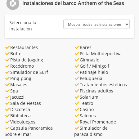
Instalaciones del barco Anthem of the Seas
Selecciona la
instalación
Restaurantes
Bares
Buffet
Pista Multideportiva
Pista de Jogging
Gimnasio
Rocódromo
Golf / Minigolf
Simulador de Surf
Patinaje hielo
Ping-pong
Peluquería
Masajes
Tratamientos estéticos
Spa
Piscinas adultos
Jacuzzi
Solarium
Sala de Fiestas
Teatro
Discoteca
Casino
Biblioteca
Salones
Videojuegos
Royal Promenade
Capsula Panoramica
Simulador de
Sobre el mar
paracaidismo