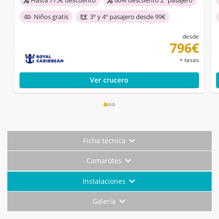
Hasta 775€ descuento
60% descuento 2º pasajero
Niños gratis
3º y 4º pasajero desde 99€
desde
796€
+ tasas
Ver crucero
Ficha técnica
Camarotes
Instalaciones
Galería