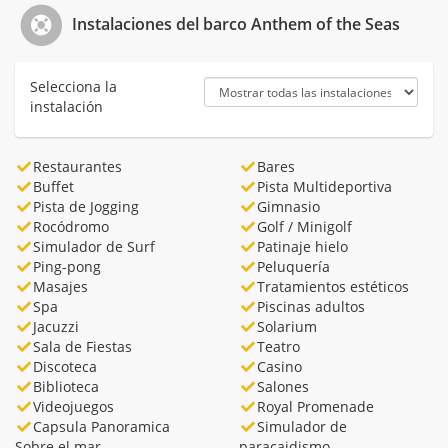
Instalaciones del barco Anthem of the Seas
Selecciona la
instalación
Restaurantes
Bares
Buffet
Pista Multideportiva
Pista de Jogging
Gimnasio
Rocódromo
Golf / Minigolf
Simulador de Surf
Patinaje hielo
Ping-pong
Peluquería
Masajes
Tratamientos estéticos
Spa
Piscinas adultos
Jacuzzi
Solarium
Sala de Fiestas
Teatro
Discoteca
Casino
Biblioteca
Salones
Videojuegos
Royal Promenade
Capsula Panoramica
Simulador de
Sobre el mar
paracaidismo