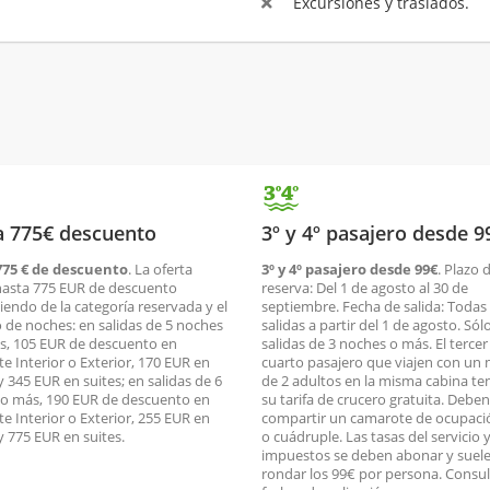
Excursiones y traslados.
a 775€ descuento
3º y 4º pasajero desde 9
775 € de descuento
. La oferta
3º y 4º pasajero desde 99€
. Plazo 
hasta 775 EUR de descuento
reserva: Del 1 de agosto al 30 de
endo de la categoría reservada y el
septiembre. Fecha de salida: Todas 
de noches: en salidas de 5 noches
salidas a partir del 1 de agosto. Sól
, 105 EUR de descuento en
salidas de 3 noches o más. El tercer
e Interior o Exterior, 170 EUR en
cuarto pasajero que viajen con un
y 345 EUR en suites; en salidas de 6
de 2 adultos en la misma cabina t
o más, 190 EUR de descuento en
su tarifa de crucero gratuita. Deben
e Interior o Exterior, 255 EUR en
compartir un camarote de ocupació
y 775 EUR en suites.
o cuádruple. Las tasas del servicio y
impuestos se deben abonar y suel
rondar los 99€ por persona. Consul