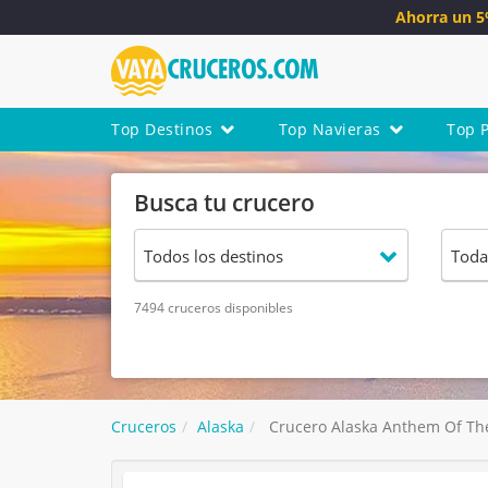
Ahorra un 
Top Destinos
Top Navieras
Top 
Busca tu crucero
7494 cruceros disponibles
Cruceros
Alaska
Crucero Alaska Anthem Of Th