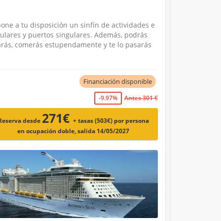
one a tu disposición un sinfín de actividades e
culares y puertos singulares. Además, podrás
tarás, comerás estupendamente y te lo pasarás
Financiación disponible
-9.97%
Antes 301 €
271€
Reserva desde
+ tasas (503€)
por persona
en ocupación doble, salida 14/05/2027