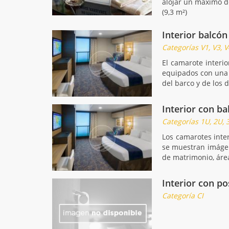
alojar un máximo d
(9,3 m²)
Interior balcón
Categorías V1, V3, V
El camarote interi
equipados con una p
del barco y de los d
Interior con ba
Categorías 1U, 2U, 
Los camarotes inte
se muestran imágen
de matrimonio, áre
Interior con po
Categoría CI