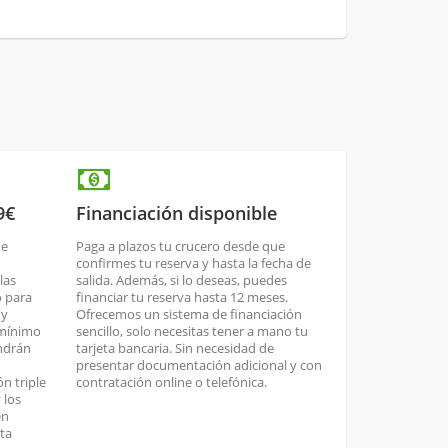
9€
Financiación disponible
de
Paga a plazos tu crucero desde que
confirmes tu reserva y hasta la fecha de
las
salida. Además, si lo deseas, puedes
o para
financiar tu reserva hasta 12 meses.
 y
Ofrecemos un sistema de financiación
 mínimo
sencillo, solo necesitas tener a mano tu
endrán
tarjeta bancaria. Sin necesidad de
presentar documentación adicional y con
n triple
contratación online o telefónica.
 los
en
ta