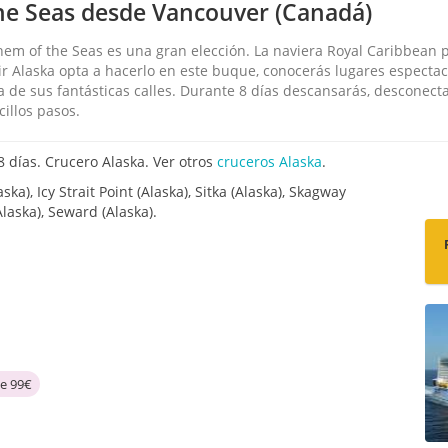
he Seas desde Vancouver (Canadá)
hem of the Seas es una gran elección. La naviera Royal Caribbean p
rir Alaska opta a hacerlo en este buque, conocerás lugares especta
 de sus fantásticas calles. Durante 8 días descansarás, desconec
illos pasos.
días. Crucero Alaska. Ver otros
cruceros Alaska
.
a), Icy Strait Point (Alaska), Sitka (Alaska), Skagway
laska), Seward (Alaska).
de 99€