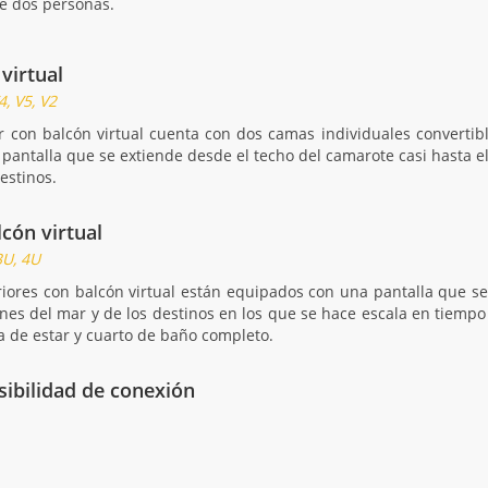
e dos personas.
 virtual
4, V5, V2
or con balcón virtual cuenta con dos camas individuales convert
antalla que se extiende desde el techo del camarote casi hasta el
estinos.
lcón virtual
3U, 4U
riores con balcón virtual están equipados con una pantalla que se
es del mar y de los destinos en los que se hace escala en tiemp
a de estar y cuarto de baño completo.
sibilidad de conexión