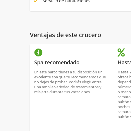
Servicio de habitaciones.
Ventajas de este crucero
Spa recomendado
Hast
En este barco tienes a tu disposición un
Hasta 
excelente spa que te recomendamos que
ofrece 
no dejes de probar. Podrás elegir entre
dependi
una amplia variedad de tratamientos y
número 
relajarte durante tus vacaciones.
o menos
camarot
balcón 
noches 
camarot
balcón 