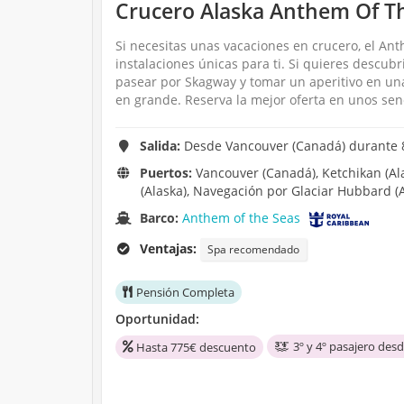
Crucero Alaska Anthem Of T
Si necesitas unas vacaciones en crucero, el Ant
instalaciones únicas para ti. Si quieres descub
pasear por Skagway y tomar un aperitivo en una
en grande. Reserva la mejor oferta en unos senc
Salida:
Desde Vancouver (Canadá) durante 8 
Puertos:
Vancouver (Canadá), Ketchikan (Alask
(Alaska), Navegación por Glaciar Hubbard (A
Barco:
Anthem of the Seas
Ventajas:
Spa recomendado
Pensión Completa
Oportunidad:
3º y 4º pasajero des
Hasta 775€ descuento