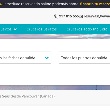
5%
inmediato reservando online y además ahora,
financia tu reserv
917 815 555
reservas@vaya
Puertos
Cruceros Baratos
Cruceros Todo Incluido
e Seas desde Vancouver (Canadá)