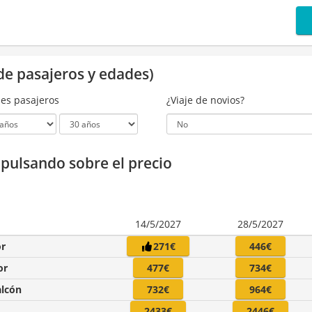
de pasajeros y edades)
es pasajeros
¿Viaje de novios?
a pulsando sobre el precio
14/5/2027
28/5/2027
or
271€
446€
or
477€
734€
alcón
732€
964€
2433€
2446€