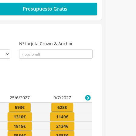
Presupuesto Gratis
Nº tarjeta Crown & Anchor
25/6/2027
9/7/2027
593€
628€
1310€
1149€
1815€
2134€
3584€
3683€