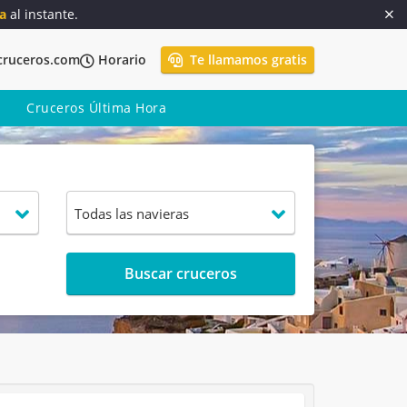
a
al instante.
cruceros.com
Horario
Te llamamos gratis
Cruceros Última Hora
Buscar cruceros