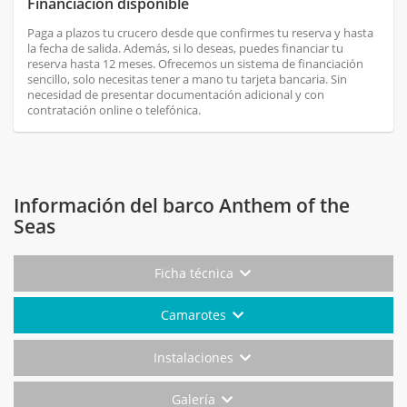
Financiación disponible
Paga a plazos tu crucero desde que confirmes tu reserva y hasta
la fecha de salida. Además, si lo deseas, puedes financiar tu
reserva hasta 12 meses. Ofrecemos un sistema de financiación
sencillo, solo necesitas tener a mano tu tarjeta bancaria. Sin
necesidad de presentar documentación adicional y con
contratación online o telefónica.
Información del barco Anthem of the
Seas
Ficha técnica
Camarotes
Instalaciones
Galería