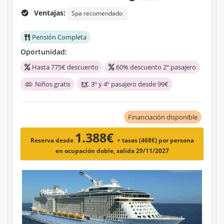
Ventajas:
Spa recomendado
Pensión Completa
Oportunidad:
Hasta 775€ descuento
60% descuento 2º pasajero
Niños gratis
3º y 4º pasajero desde 99€
Financiación disponible
1.388€
Reserva desde
+ tasas (468€)
por persona
en ocupación doble, salida 29/11/2027