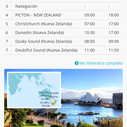
3
Navegación
-
-
4
PICTON - NEW ZEALAND
09:00
18:00
5
Christchurch (Nueva Zelanda)
07:00
17:00
6
Dunedin (Nueva Zelanda)
10:30
17:00
7
Dusky Sound (Nueva Zelanda)
08:00
09:00
7
Doubtful Sound (Nueva Zelanda)
11:00
11:59
Ver itinerario completo