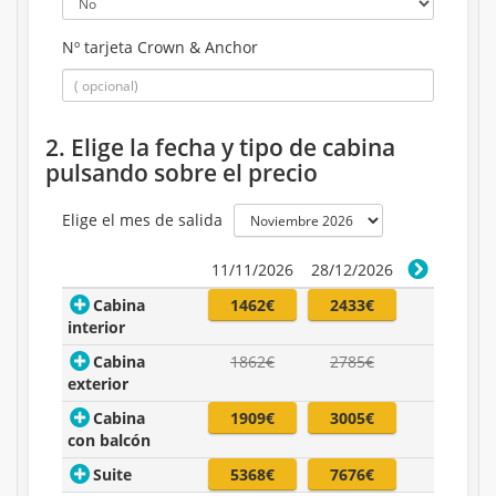
Nº tarjeta Crown & Anchor
2. Elige la fecha y tipo de cabina
pulsando sobre el precio
Elige el mes de salida
11/11/2026
28/12/2026
Cabina
1462€
2433€
interior
Cabina
1862€
2785€
exterior
Cabina
1909€
3005€
con balcón
Suite
5368€
7676€