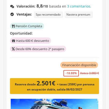
8,8
Valoración:
/10
basada en
3 comentarios.
Ventajas:
Spa recomendado
Naviera premium
Pensión Completa
Oportunidad:
Hasta 600 € descuento
Desde 60% descuento 2º pasajero
Financiación disponible
-18.88%
Antes 3.083 €
2.501€
Reserva desde
+ tasas (358€)
por persona
en ocupación doble, salida 06/02/2027