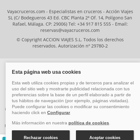
Vayacruceros.com - Especialistas en cruceros - Acción Viajes
SL (C/ Bodegueros 43 Ed. CBC Planta 2ª Of. 14, Polígono San
Rafael, Málaga. CP: 29006) Tel: +34 917 815 555 - Email:
reservas@vayacruceros.com
© Copyright ACCION VIAJES S.L. Todos los derechos
reservados. Autorización nº 29780-2
ACCION VIAJES SL ha sido beneficiaria del Fondo Europeo de Desarrollo
Regional (FEDER), cuyo objetivo es mejorar la competitividad de las pymes
mediante el impulso de la innovación, el desarrollo tecnológico, la
investigación de calidad y el uso seguro y fiable del ciberespacio. Gracias a
esta financiación, la empresa ha puesto en marcha un Plan de Acción
durante el año 2026 para reforzar su competitividad empresarial,
promoviendo la innovación y la ciberseguridad. Para ello, ha contado con el
apoyo de los programas Pyme Innova y Pyme Cibersegura de la Cámara
de Comercio de Málaga. #EuropaSeSiente