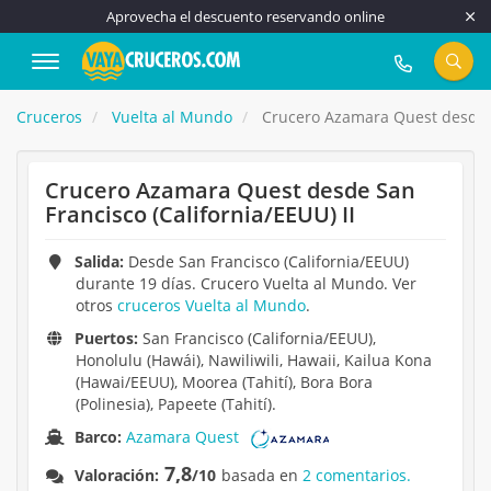
Aprovecha el descuento reservando online
917 815 555
Cruceros
Vuelta al Mundo
Crucero Azamara Quest desde Sa
Crucero Azamara Quest desde San
Francisco (California/EEUU) II
Salida:
Desde San Francisco (California/EEUU)
durante 19 días. Crucero Vuelta al Mundo. Ver
otros
cruceros Vuelta al Mundo
.
Puertos:
San Francisco (California/EEUU),
Honolulu (Hawái), Nawiliwili, Hawaii, Kailua Kona
(Hawai/EEUU), Moorea (Tahití), Bora Bora
(Polinesia), Papeete (Tahití).
Barco:
Azamara Quest
7,8
Valoración:
/10
basada en
2 comentarios.