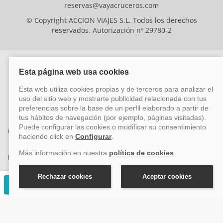
reservas@vayacruceros.com
© Copyright ACCION VIAJES S.L. Todos los derechos
reservados. Autorización nº 29780-2
ACCION VIAJES SL ha sido beneficiaria del Fondo Europeo de Desarrollo
Regional (FEDER), cuyo objetivo es mejorar la competitividad de las pymes
mediante el impulso de la innovación, el desarrollo tecnológico, la
investigación de calidad y el uso seguro y fiable del ciberespacio. Gracias a
esta financiación, la empresa ha puesto en marcha un Plan de Acción
durante el año 2026 para reforzar su competitividad empresarial,
promoviendo la innovación y la ciberseguridad. Para ello, ha contado con el
apoyo de los programas Pyme Innova y Pyme Cibersegura de la Cámara
de Comercio de Málaga. #EuropaSeSiente
Solicitar presupuesto gratuito