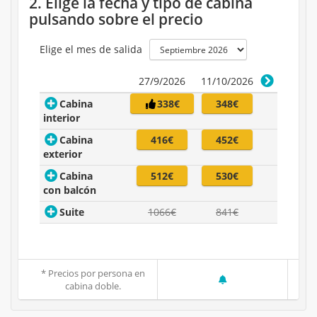
2. Elige la fecha y tipo de cabina
pulsando sobre el precio
Elige el mes de salida
27/9/2026
11/10/2026
Cabina
338€
348€
interior
Cabina
416€
452€
exterior
Cabina
512€
530€
con balcón
Suite
1066€
841€
* Precios por persona en
cabina doble.