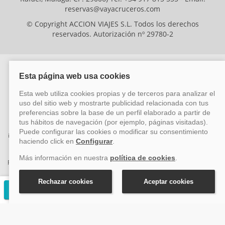
reservas@vayacruceros.com
© Copyright ACCION VIAJES S.L. Todos los derechos
reservados. Autorización nº 29780-2
ACCION VIAJES SL ha sido beneficiaria del Fondo Europeo de Desarrollo
Regional (FEDER), cuyo objetivo es mejorar la competitividad de las pymes
mediante el impulso de la innovación, el desarrollo tecnológico, la
investigación de calidad y el uso seguro y fiable del ciberespacio. Gracias a
esta financiación, la empresa ha puesto en marcha un Plan de Acción
durante el año 2026 para reforzar su competitividad empresarial,
promoviendo la innovación y la ciberseguridad. Para ello, ha contado con el
apoyo de los programas Pyme Innova y Pyme Cibersegura de la Cámara
de Comercio de Málaga. #EuropaSeSiente
Solicitar presupuesto gratuito