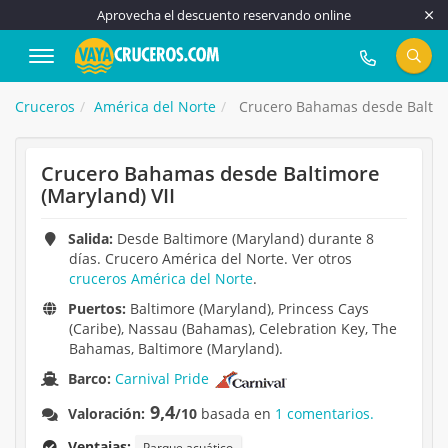
Aprovecha el descuento reservando online
917 815 555
Cruceros
América del Norte
Crucero Bahamas desde Baltimo
Crucero Bahamas desde Baltimore
(Maryland) VII
Salida:
Desde Baltimore (Maryland) durante 8
días. Crucero América del Norte. Ver otros
cruceros América del Norte
.
Puertos:
Baltimore (Maryland), Princess Cays
(Caribe), Nassau (Bahamas), Celebration Key, The
Bahamas, Baltimore (Maryland).
Barco:
Carnival Pride
9,4
Valoración:
/10
basada en
1 comentarios.
Ventajas:
Parque acuático