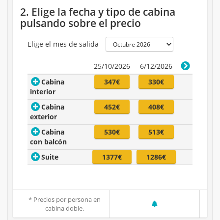
2. Elige la fecha y tipo de cabina
pulsando sobre el precio
Elige el mes de salida
25/10/2026
6/12/2026
Cabina
347€
330€
interior
Cabina
452€
408€
exterior
Cabina
530€
513€
con balcón
Suite
1377€
1286€
* Precios por persona en
cabina doble.