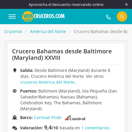
Aprovecha el descuento reservando online
917 815 555
Cruceros
América del Norte
Crucero Bahamas desde Balti
Crucero Bahamas desde Baltimore
(Maryland) XXVIII
Salida:
Desde Baltimore (Maryland) durante 8
días. Crucero América del Norte. Ver otros
cruceros América del Norte
.
Puertos:
Baltimore (Maryland), Isla Pequeña (San
Salvador/Bahamas), Nassau (Bahamas),
Celebration Key, The Bahamas, Baltimore
(Maryland).
Barco:
Carnival Pride
9,4
Valoración:
/10
basada en
1 comentarios.