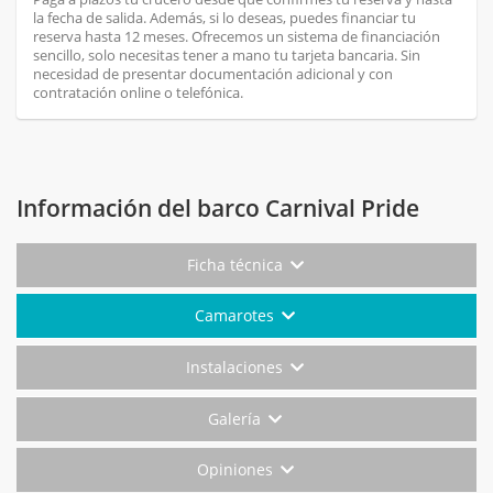
la fecha de salida. Además, si lo deseas, puedes financiar tu
reserva hasta 12 meses. Ofrecemos un sistema de financiación
sencillo, solo necesitas tener a mano tu tarjeta bancaria. Sin
necesidad de presentar documentación adicional y con
contratación online o telefónica.
Información del barco Carnival Pride
Ficha técnica
Camarotes
Instalaciones
Galería
Opiniones