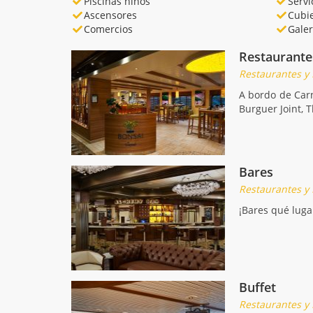
Piscinas niños
Servi
Ascensores
Cubie
Comercios
Galer
Restaurante
Restaurantes y
A bordo de Carn
Burguer Joint, T
Bares
Restaurantes y
¡Bares qué luga
Buffet
Restaurantes y