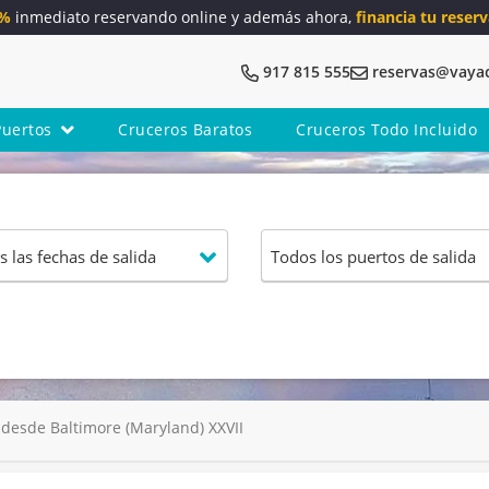
5%
inmediato reservando online y además ahora,
financia tu reserv
917 815 555
reservas@vaya
Puertos
Cruceros Baratos
Cruceros Todo Incluido
esde Baltimore (Maryland) XXVII