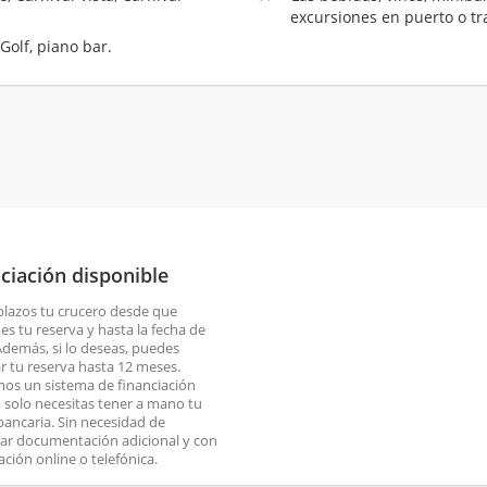
excursiones en puerto o tr
Golf, piano bar.
ciación disponible
plazos tu crucero desde que
es tu reserva y hasta la fecha de
 Además, si lo deseas, puedes
ar tu reserva hasta 12 meses.
os un sistema de financiación
o, solo necesitas tener a mano tu
 bancaria. Sin necesidad de
ar documentación adicional y con
ación online o telefónica.