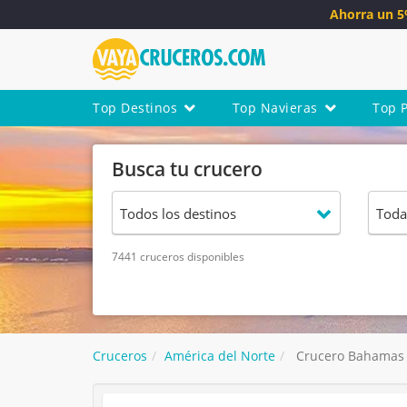
Ahorra un 
Top Destinos
Top Navieras
Top 
Busca tu crucero
7441 cruceros disponibles
Cruceros
América del Norte
Crucero Bahamas d