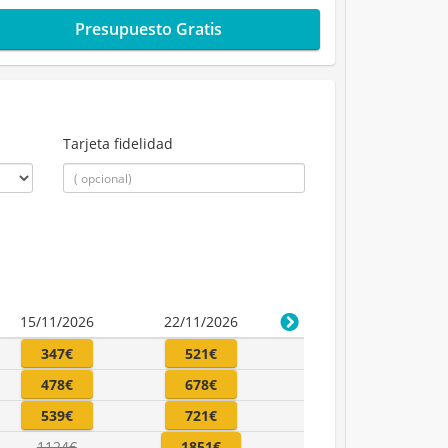
Presupuesto Gratis
Tarjeta fidelidad
15/11/2026
22/11/2026
347€
521€
478€
678€
539€
721€
1124€
1851€