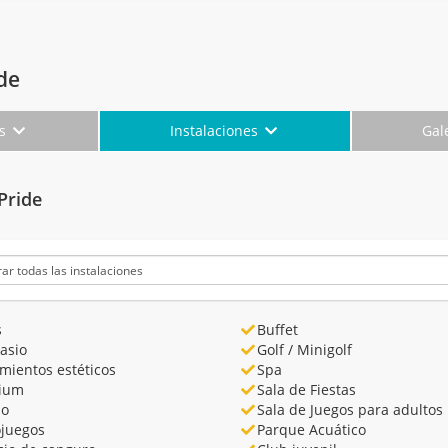
de
es
Instalaciones
Gal
Pride
s
Buffet
asio
Golf / Minigolf
mientos estéticos
Spa
rium
Sala de Fiestas
no
Sala de Juegos para adultos
ojuegos
Parque Acuático