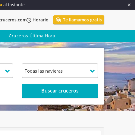
a
al instante.
cruceros.com
Horario
Te llamamos gratis
Cruceros Última Hora
Buscar cruceros