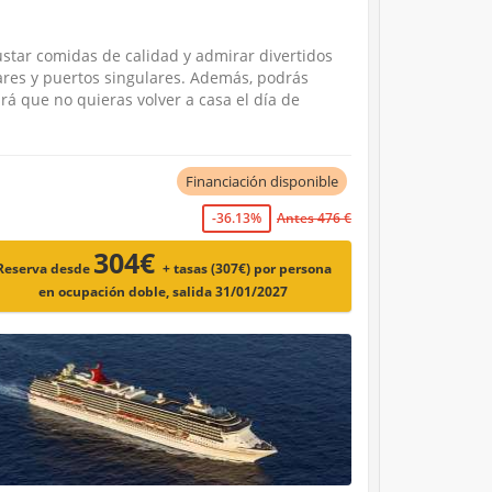
ustar comidas de calidad y admirar divertidos
ares y puertos singulares. Además, podrás
rá que no quieras volver a casa el día de
Financiación disponible
-36.13%
Antes 476 €
304€
Reserva desde
+ tasas (307€)
por persona
en ocupación doble, salida 31/01/2027