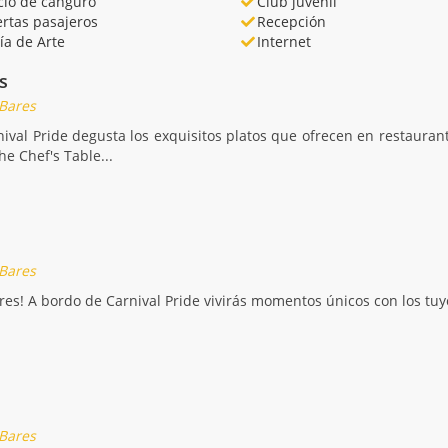
cio de canguro
Club juvenil
rtas pasajeros
Recepción
ía de Arte
Internet
s
 Bares
ival Pride degusta los exquisitos platos que ofrecen en restaura
he Chef's Table...
 Bares
res! A bordo de Carnival Pride vivirás momentos únicos con los tuy
 Bares