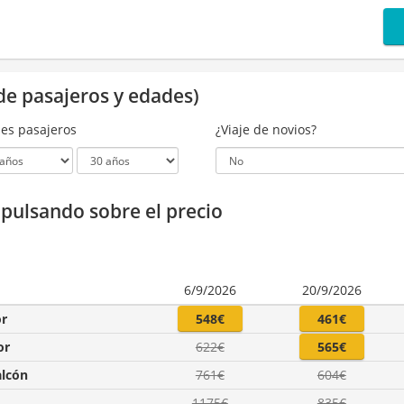
de pasajeros y edades)
es pasajeros
¿Viaje de novios?
a pulsando sobre el precio
6/9/2026
20/9/2026
or
548€
461€
or
622€
565€
alcón
761€
604€
1175€
835€