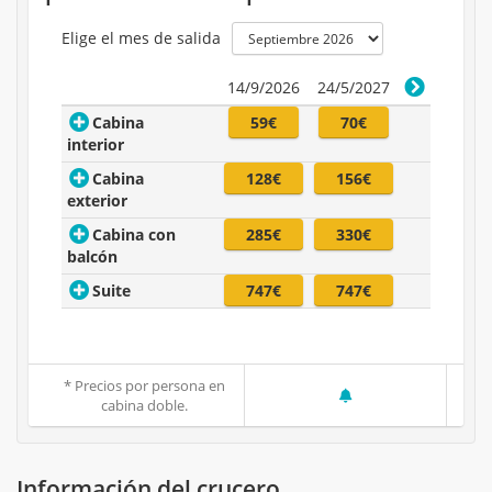
Elige el mes de salida
14/9/2026
24/5/2027
Cabina
59€
70€
interior
Cabina
128€
156€
exterior
Cabina con
285€
330€
balcón
Suite
747€
747€
* Precios por persona en
cabina doble.
Información del crucero