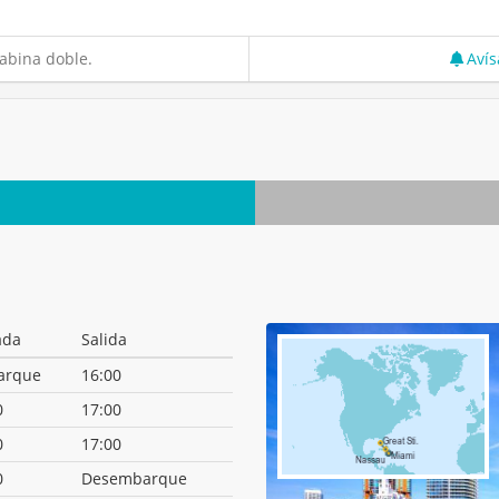
abina doble.
Avís
ada
Salida
arque
16:00
0
17:00
0
17:00
0
Desembarque