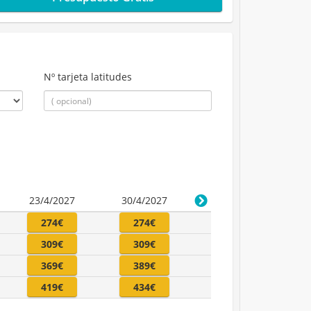
Nº tarjeta latitudes
23/4/2027
30/4/2027
274€
274€
309€
309€
369€
389€
419€
434€