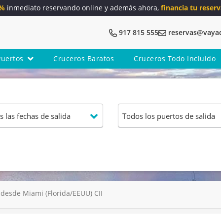
5%
inmediato reservando online y además ahora,
financia tu reserv
917 815 555
reservas@vaya
Puertos
Cruceros Baratos
Cruceros Todo Incluido
esde Miami (Florida/EEUU) CII