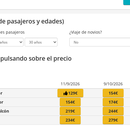
de pasajeros y edades)
es pasajeros
¿Viaje de novios?
a pulsando sobre el precio
11/9/2026
9/10/2026
or
129€
154€
or
154€
174€
alcón
219€
244€
234€
279€