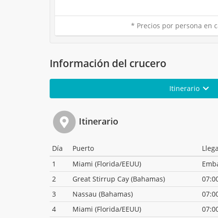
* Precios por persona en c
Información del crucero
Itinerario
Itinerario
Día
Puerto
Lleg
1
Miami (Florida/EEUU)
Emb
2
Great Stirrup Cay (Bahamas)
07:0
3
Nassau (Bahamas)
07:0
4
Miami (Florida/EEUU)
07:0