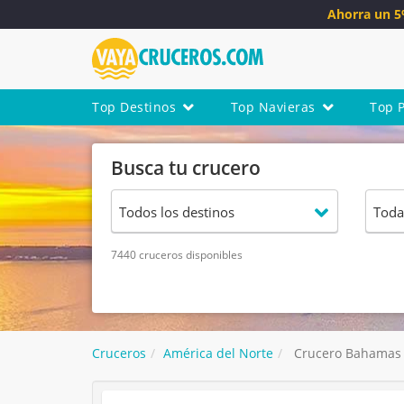
Ahorra un 
Top Destinos
Top Navieras
Top 
Busca tu crucero
7440 cruceros disponibles
Cruceros
América del Norte
Crucero Bahamas d