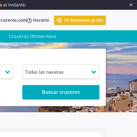
a
al instante.
cruceros.com
Horario
Te llamamos gratis
Cruceros Última Hora
Buscar cruceros