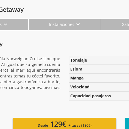
 Getaway
es
Instalaciones
Gal
y
ía Norweigian Cruise Line que
Tonelaje
 Al igual que su gemelo cuenta
Eslora
erca al mar; aquí encontrarás
entras tomas tu cóctel favorito.
Manga
 oferta gastronómica a bordo,
Velocidad
con cinco toboganes, piscinas,
Capacidad pasajeros
129€
Desde
+ tasas (180€)