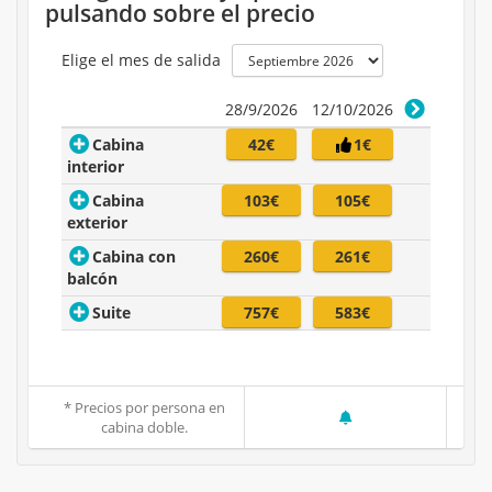
pulsando sobre el precio
Elige el mes de salida
28/9/2026
12/10/2026
Cabina
42€
1€
interior
Cabina
103€
105€
exterior
Cabina con
260€
261€
balcón
Suite
757€
583€
* Precios por persona en
cabina doble.