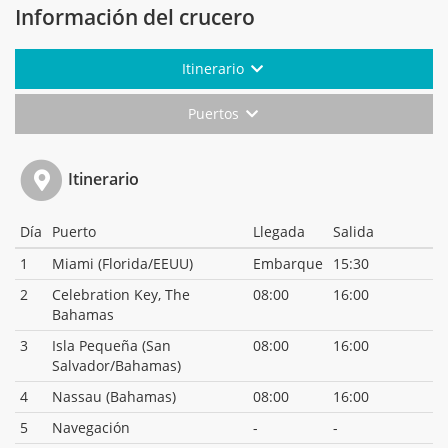
Información del crucero
Itinerario
Puertos
Itinerario
Día
Puerto
Llegada
Salida
1
Miami (Florida/EEUU)
Embarque
15:30
2
Celebration Key, The
08:00
16:00
Bahamas
3
Isla Pequeña (San
08:00
16:00
Salvador/Bahamas)
4
Nassau (Bahamas)
08:00
16:00
5
Navegación
-
-