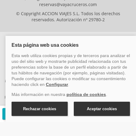
reservas@vayacruceros.com
© Copyright ACCION VIAJES S.L. Todos los derechos
reservados. Autorización nº 29780-2
ACCION VIAJES SL ha sido beneficiaria del Fondo Europeo de Desarrollo
Regional (FEDER), cuyo objetivo es mejorar la competitividad de las pymes
mediante el impulso de la innovación, el desarrollo tecnológico, la
investigación de calidad y el uso seguro y fiable del ciberespacio. Gracias a
esta financiación, la empresa ha puesto en marcha un Plan de Acción
durante el año 2026 para reforzar su competitividad empresarial,
promoviendo la innovación y la ciberseguridad. Para ello, ha contado con el
apoyo de los programas Pyme Innova y Pyme Cibersegura de la Cámara
de Comercio de Málaga. #EuropaSeSiente
Solicitar presupuesto gratuito