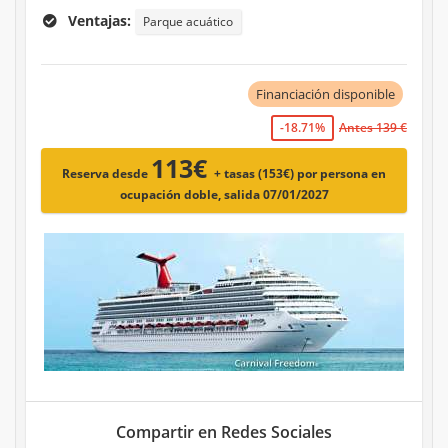
Ventajas:
Parque acuático
Financiación disponible
-18.71%
Antes 139 €
113€
Reserva desde
+ tasas (153€)
por persona en
ocupación doble, salida 07/01/2027
Compartir en Redes Sociales