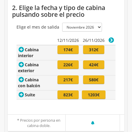
2. Elige la fecha y tipo de cabina
pulsando sobre el precio
Elige el mes de salida
12/11/2026
26/11/2026
Cabina
174€
312€
interior
Cabina
226€
424€
exterior
Cabina
217€
580€
con balcón
Suite
823€
1203€
* Precios por persona en
cabina doble.