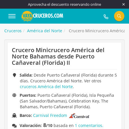
Aprovecha el descuento reservando online
917 815 555
Cruceros
América del Norte
Crucero Minicrucero América de
Crucero Minicrucero América del
Norte Bahamas desde Puerto
Cañaveral (Florida) II
Salida:
Desde Puerto Cañaveral (Florida) durante 5
días. Crucero América del Norte. Ver otros
cruceros América del Norte
.
Puertos:
Puerto Cañaveral (Florida), Isla Pequeña
(San Salvador/Bahamas), Celebration Key, The
Bahamas, Puerto Cañaveral (Florida).
Barco:
Carnival Freedom
8
Valoración:
/10
basada en
1 comentarios.