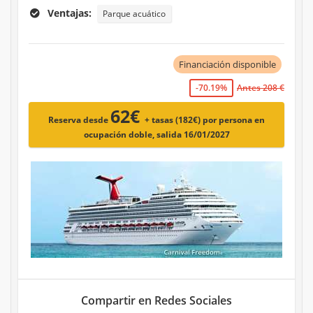
Ventajas:
Parque acuático
Financiación disponible
-70.19%
Antes 208 €
62€
Reserva desde
+ tasas (182€)
por persona en
ocupación doble, salida 16/01/2027
Compartir en Redes Sociales