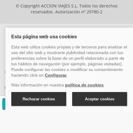
© Copyright ACCION VIAJES S.L. Todos los derechos
reservados. Autorización nº 29780-2
ACCION VIAJES SL ha sido beneficiaria del Fondo Europeo de Desarrollo
Regional (FEDER), cuyo objetivo es mejorar la competitividad de las pymes
mediante el impulso de la innovación, el desarrollo tecnológico, la
investigación de calidad y el uso seguro y fiable del ciberespacio. Gracias a
esta financiación, la empresa ha puesto en marcha un Plan de Acción
durante el año 2026 para reforzar su competitividad empresarial,
promoviendo la innovación y la ciberseguridad. Para ello, ha contado con el
apoyo de los programas Pyme Innova y Pyme Cibersegura de la Cámara
de Comercio de Málaga. #EuropaSeSiente
Solicitar presupuesto gratuito