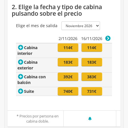
2. Elige la fecha y tipo de cabina
pulsando sobre el precio
Elige el mes de salida
2/11/2026
16/11/2026
Cabina
114€
114€
interior
Cabina
183€
183€
exterior
Cabina con
392€
383€
balcón
Suite
740€
731€
* Precios por persona en
cabina doble.