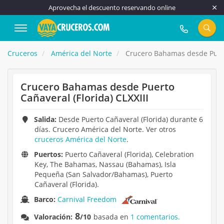
Aprovecha el descuento reservando online
917 815 555
Cruceros
América del Norte
Crucero Bahamas desde Puerto
Crucero Bahamas desde Puerto
Cañaveral (Florida) CLXXIII
Salida:
Desde Puerto Cañaveral (Florida) durante 6
días. Crucero América del Norte. Ver otros
cruceros América del Norte
.
Puertos:
Puerto Cañaveral (Florida), Celebration
Key, The Bahamas, Nassau (Bahamas), Isla
Pequeña (San Salvador/Bahamas), Puerto
Cañaveral (Florida).
Barco:
Carnival Freedom
8
Valoración:
/10
basada en
1 comentarios.