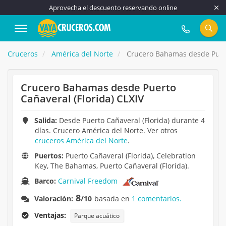
Aprovecha el descuento reservando online
917 815 555
Cruceros
América del Norte
Crucero Bahamas desde Puerto
Crucero Bahamas desde Puerto
Cañaveral (Florida) CLXIV
Salida:
Desde Puerto Cañaveral (Florida) durante 4
días. Crucero América del Norte. Ver otros
cruceros América del Norte
.
Puertos:
Puerto Cañaveral (Florida), Celebration
Key, The Bahamas, Puerto Cañaveral (Florida).
Barco:
Carnival Freedom
8
Valoración:
/10
basada en
1 comentarios.
Ventajas:
Parque acuático