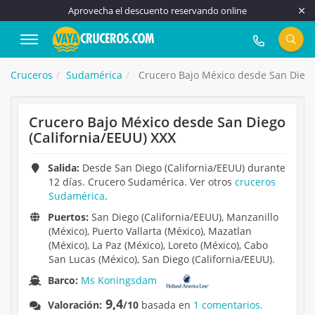
Aprovecha el descuento reservando online
917 815 555
Cruceros
Sudamérica
Crucero Bajo México desde San Diego 
Crucero Bajo México desde San Diego
(California/EEUU) XXX
Salida:
Desde San Diego (California/EEUU) durante
12 días. Crucero Sudamérica. Ver otros
cruceros
Sudamérica
.
Puertos:
San Diego (California/EEUU), Manzanillo
(México), Puerto Vallarta (México), Mazatlan
(México), La Paz (México), Loreto (México), Cabo
San Lucas (México), San Diego (California/EEUU).
Barco:
Ms Koningsdam
9,4
Valoración:
/10
basada en
1 comentarios.