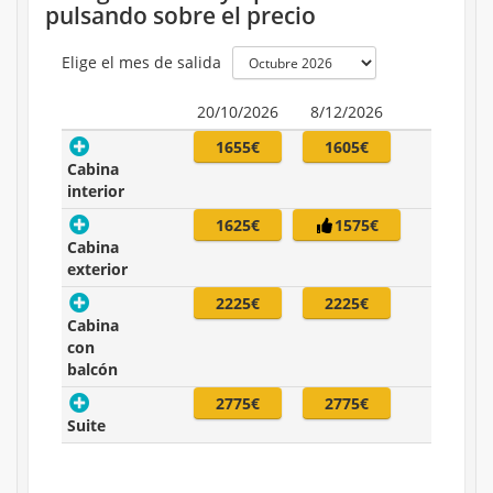
pulsando sobre el precio
Elige el mes de salida
20/10/2026
8/12/2026
1655€
1605€
Cabina
interior
1625€
1575€
Cabina
exterior
2225€
2225€
Cabina
con
balcón
2775€
2775€
Suite