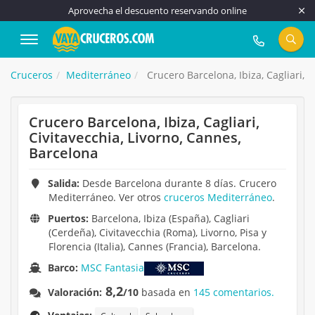
Aprovecha el descuento reservando online
917 815 555
Cruceros
Mediterráneo
Crucero Barcelona, Ibiza, Cagliari, 
Crucero Barcelona, Ibiza, Cagliari,
Civitavecchia, Livorno, Cannes,
Barcelona
Salida:
Desde Barcelona durante 8 días. Crucero
Mediterráneo. Ver otros
cruceros Mediterráneo
.
Puertos:
Barcelona, Ibiza (España), Cagliari
(Cerdeña), Civitavecchia (Roma), Livorno, Pisa y
Florencia (Italia), Cannes (Francia), Barcelona.
Barco:
MSC Fantasia
8,2
Valoración:
/10
basada en
145 comentarios.