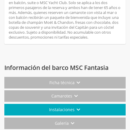
en balcón, suite o MSC Yacht Club. Solo se aplica a los dos
primeros pasajeros de la reserva y ambos han de tener 65 años o
más. Además, quienes reserven un camarote con vista al mar o
con balcón recibirán un paquete de bienvenida que incluye: una
botella de champán Moët & Chandon, fresas con chocolate, dos
copas de souvenir y una invitación del Capitán para un cóctel
exclusivo. Sujeto a disponibilidad. No acumulable con otros
descuentos, promociones ni tarifas especiales.
Información del barco MSC Fantasia
Ficha técnica
Camarotes
Instalaciones
Galería