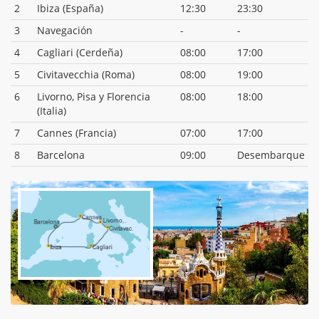
2
Ibiza (España)
12:30
23:30
3
Navegación
-
-
4
Cagliari (Cerdeña)
08:00
17:00
5
Civitavecchia (Roma)
08:00
19:00
6
Livorno, Pisa y Florencia
08:00
18:00
(Italia)
7
Cannes (Francia)
07:00
17:00
8
Barcelona
09:00
Desembarque