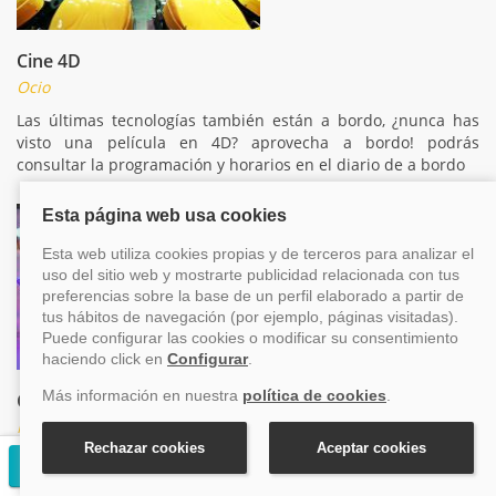
Cine 4D
Ocio
Las últimas tecnologías también están a bordo, ¿nunca has
visto una película en 4D? aprovecha a bordo! podrás
consultar la programación y horarios en el diario de a bordo
Club infantil
Niños
En MSC también pensamos en los más pequeños, en el club
Solicitar presupuesto gratuito
infantil disfrutarán con otros niños de su edad, siempre a