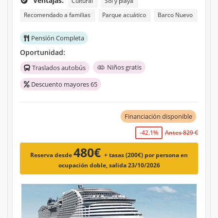
Ventajas:
Cultural
Sol y playa
Recomendado a familias
Parque acuático
Barco Nuevo
Pensión Completa
Oportunidad:
Niños gratis
Traslados autobús
Descuento mayores 65
Financiación disponible
-42.1%
Antes 829 €
480€
Reserva desde
+ tasas (200€)
por persona en
ocupación doble, salida 23/10/2026