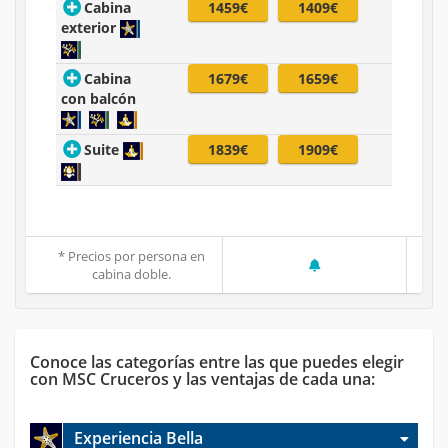
Cabina
1459€
1409€
exterior
Cabina
1679€
1659€
con balcón
Suite
1839€
1909€
* Precios por persona en
cabina doble.
Conoce las categorías entre las que puedes elegir
con MSC Cruceros y las ventajas de cada una:
Experiencia Bella