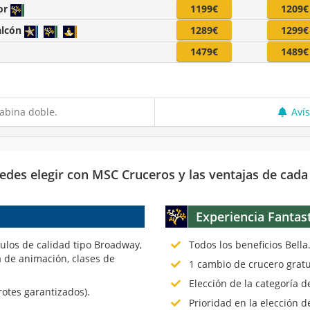
or
1199€
1209€
alcón
1289€
1299€
1479€
1489€
abina doble.
Aví
edes elegir con MSC Cruceros y las ventajas de cada
Experiencia Fantas
culos de calidad tipo Broadway,
Todos los beneficios Bella
 de animación, clases de
1 cambio de crucero gratu
Elección de la categoría 
rotes garantizados).
Prioridad en la elección d