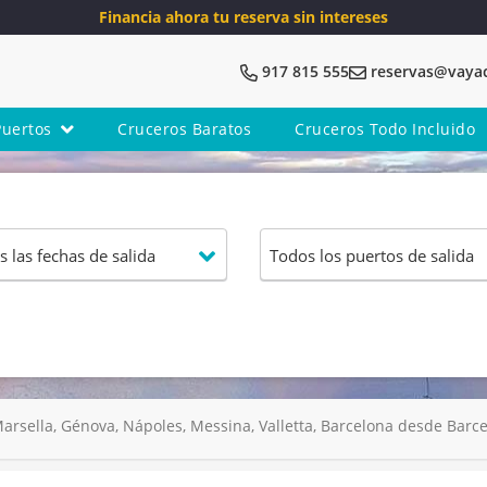
Financia ahora tu reserva sin intereses
917 815 555
reservas@vaya
Puertos
Cruceros Baratos
Cruceros Todo Incluido
rsella, Génova, Nápoles, Messina, Valletta, Barcelona desde Barcel