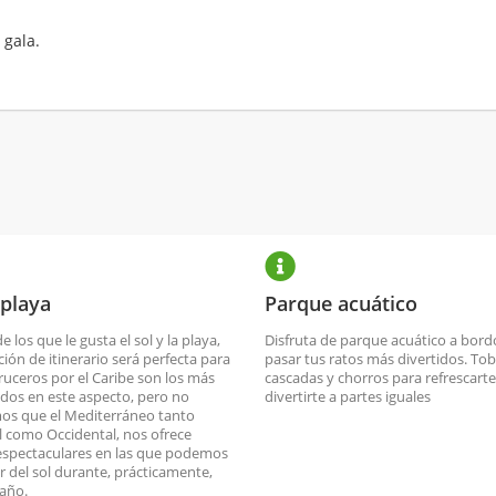
 gala.
 playa
Parque acuático
de los que le gusta el sol y la playa,
Disfruta de parque acuático a bord
ción de itinerario será perfecta para
pasar tus ratos más divertidos. To
cruceros por el Caribe son los más
cascadas y chorros para refrescarte
dos en este aspecto, pero no
divertirte a partes iguales
os que el Mediterráneo tanto
l como Occidental, nos ofrece
espectaculares en las que podemos
ar del sol durante, prácticamente,
 año.