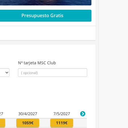
Presupuesto Gratis
Nº tarjeta MSC Club
27
30/4/2027
7/5/2027
1059€
1119€