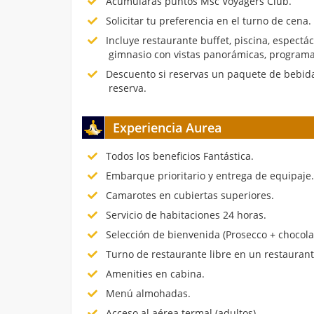
Acumularás puntos Msc Voyagers Club.
Solicitar tu preferencia en el turno de cena.
Incluye restaurante buffet, piscina, espectá
gimnasio con vistas panorámicas, programa
Descuento si reservas un paquete de bebida
reserva.
Experiencia Aurea
Todos los beneficios Fantástica.
Embarque prioritario y entrega de equipaje
Camarotes en cubiertas superiores.
Servicio de habitaciones 24 horas.
Selección de bienvenida (Prosecco + chocola
Turno de restaurante libre en un restauran
Amenities en cabina.
Menú almohadas.
Acceso al aérea termal (adultos).