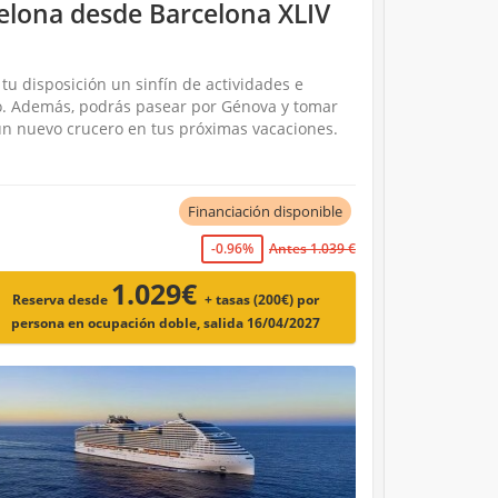
celona desde Barcelona XLIV
tu disposición un sinfín de actividades e
ño. Además, podrás pasear por Génova y tomar
un nuevo crucero en tus próximas vacaciones.
Financiación disponible
-0.96%
Antes 1.039 €
1.029€
Reserva desde
+ tasas (200€)
por
persona en ocupación doble, salida 16/04/2027