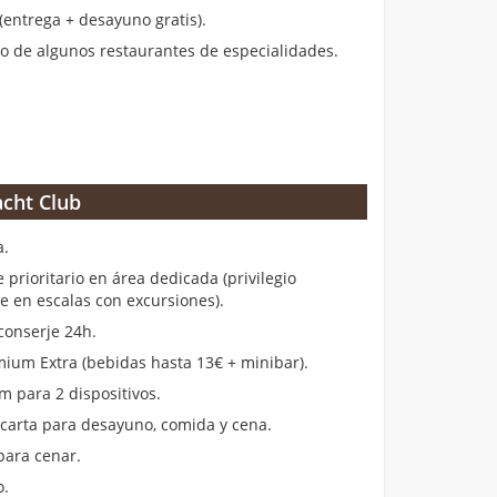
entrega + desayuno gratis).
 de algunos restaurantes de especialidades.
cht Club
a.
rioritario en área dedicada (privilegio
en escalas con excursiones).
conserje 24h.
ium Extra (bebidas hasta 13€ + minibar).
m para 2 dispositivos.
 carta para desayuno, comida y cena.
para cenar.
o.