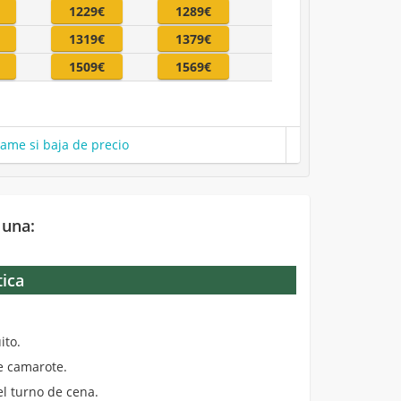
1229€
1289€
1319€
1379€
1509€
1569€
same si baja de precio
 una:
tica
.
ito.
de camarote.
el turno de cena.