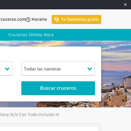
cruceros.com
Horario
Te llamamos gratis
Cruceros Última Hora
Buscar cruceros
ona XLIV Con Todo Incluido III