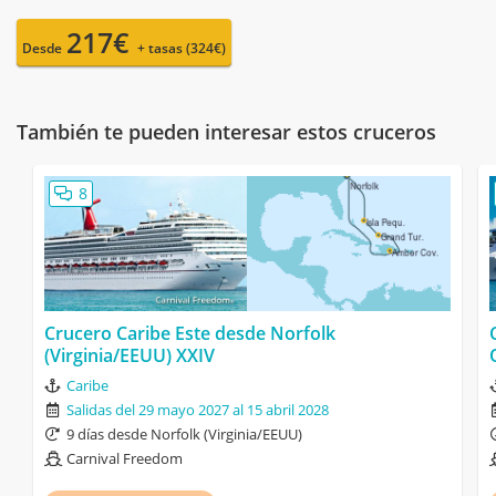
217€
Desde
+ tasas (324€)
También te pueden interesar estos cruceros
8
Crucero Caribe Este desde Norfolk
(Virginia/EEUU) XXIV
Caribe
Salidas del 29 mayo 2027 al 15 abril 2028
9 días desde Norfolk (Virginia/EEUU)
Carnival Freedom