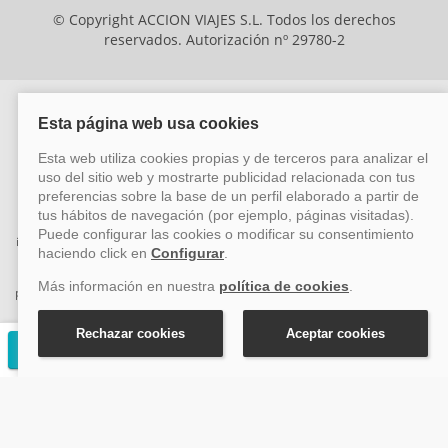
© Copyright ACCION VIAJES S.L. Todos los derechos
reservados. Autorización nº 29780-2
ACCION VIAJES SL ha sido beneficiaria del Fondo Europeo de Desarrollo
Regional (FEDER), cuyo objetivo es mejorar la competitividad de las pymes
mediante el impulso de la innovación, el desarrollo tecnológico, la
investigación de calidad y el uso seguro y fiable del ciberespacio. Gracias a
esta financiación, la empresa ha puesto en marcha un Plan de Acción
durante el año 2026 para reforzar su competitividad empresarial,
promoviendo la innovación y la ciberseguridad. Para ello, ha contado con el
apoyo de los programas Pyme Innova y Pyme Cibersegura de la Cámara
de Comercio de Málaga. #EuropaSeSiente
Solicitar presupuesto gratuito