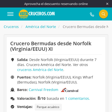
Aprovecha el descuento reservando online
917 815 555
Cruceros
América del Norte
Crucero Bermudas desde Norfo
Crucero Bermudas desde Norfolk
(Virginia/EEUU) XI
Salida:
Desde Norfolk (Virginia/EEUU) durante 7
días. Crucero América del Norte. Ver otros
cruceros América del Norte
.
Puertos:
Norfolk (Virginia/EEUU), Kings Wharf
(Bermudas), Norfolk (Virginia/EEUU).
Barco:
Carnival Freedom
8
Valoración:
/10
basada en
1 comentarios.
Ventajas:
Parque acuático