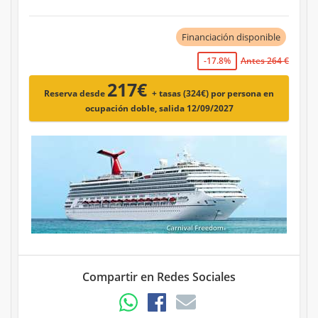
Financiación disponible
-17.8%
Antes 264 €
217€
Reserva desde
+ tasas (324€)
por persona en
ocupación doble, salida 12/09/2027
Compartir en Redes Sociales