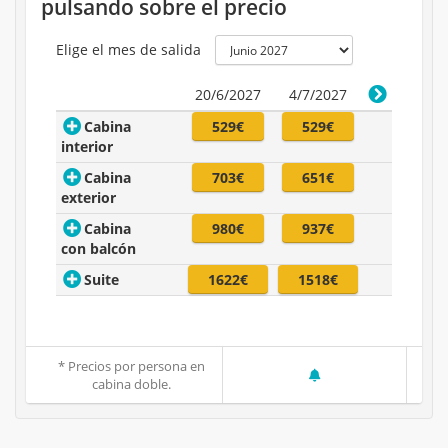
pulsando sobre el precio
Elige el mes de salida
20/6/2027
4/7/2027
Cabina
529€
529€
interior
Cabina
703€
651€
exterior
Cabina
980€
937€
con balcón
Suite
1622€
1518€
* Precios por persona en
cabina doble.