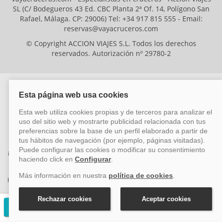
SL (C/ Bodegueros 43 Ed. CBC Planta 2ª Of. 14, Polígono San
Rafael, Málaga. CP: 29006) Tel: +34 917 815 555 - Email:
reservas@vayacruceros.com
© Copyright ACCION VIAJES S.L. Todos los derechos
reservados. Autorización nº 29780-2
ACCION VIAJES SL ha sido beneficiaria del Fondo Europeo de Desarrollo
Regional (FEDER), cuyo objetivo es mejorar la competitividad de las pymes
mediante el impulso de la innovación, el desarrollo tecnológico, la
investigación de calidad y el uso seguro y fiable del ciberespacio. Gracias a
esta financiación, la empresa ha puesto en marcha un Plan de Acción
durante el año 2026 para reforzar su competitividad empresarial,
promoviendo la innovación y la ciberseguridad. Para ello, ha contado con el
apoyo de los programas Pyme Innova y Pyme Cibersegura de la Cámara
de Comercio de Málaga. #EuropaSeSiente
Solicitar presupuesto gratuito