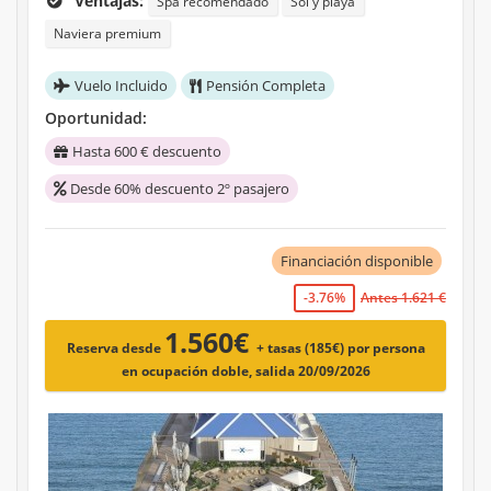
Ventajas:
Spa recomendado
Sol y playa
Naviera premium
Vuelo Incluido
Pensión Completa
Oportunidad:
Hasta 600 € descuento
Desde 60% descuento 2º pasajero
Financiación disponible
-3.76%
Antes 1.621 €
1.560€
Reserva desde
+ tasas (185€)
por persona
en ocupación doble, salida 20/09/2026