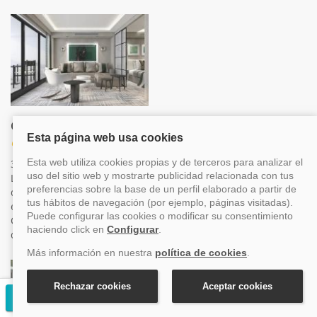
Celebrity Suite
Categorías CS, CS
37m²/balcón de 9m²
La suite Celebrity, es muy similar a la Suite Royal, con la
diferencia que aquí tendremos dos habitaciones, ambas
equipadas con los mejores colchones extragrandes de
Cashmere. Aquí también encontraremos grandes ventanales
de techo a suelo y un balcón privado.
Solicitar presupuesto gratuito