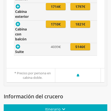
1714€
1797€
Cabina
exterior
1710€
1821€
Cabina
con
balcón
4039€
5146€
Suite
* Precios por persona en
cabina doble.
Información del crucero
Itinerario