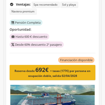
Ventajas:
Spa recomendado
Sol y playa
Naviera premium
Pensión Completa
Oportunidad:
Hasta 600 € descuento
Desde 60% descuento 2º pasajero
Financiación disponible
692€
Reserva desde
+ tasas (177€)
por persona en
ocupación doble, salida 02/04/2028