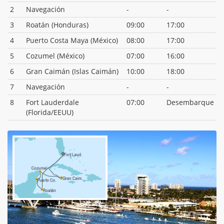
2
Navegación
-
-
3
Roatán (Honduras)
09:00
17:00
4
Puerto Costa Maya (México)
08:00
17:00
5
Cozumel (México)
07:00
16:00
6
Gran Caimán (Islas Caimán)
10:00
18:00
7
Navegación
-
-
8
Fort Lauderdale
07:00
Desembarque
(Florida/EEUU)